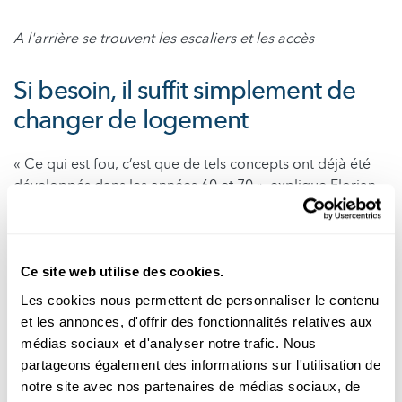
A l'arrière se trouvent les escaliers et les accès
Si besoin, il suffit simplement de
changer de logement
« Ce qui est fou, c’est que de tels concepts ont déjà été
développés dans les années 60 et 70 », explique Florian
Hertweck. « Les Métabolistes l’ont fait au Japon, et à
Berlin, une étagère de logements a déjà été construite
dans les années 80 selon un principe similaire. » Puis est
apparu le post-modernisme et, avec lui, le tournant
Ce site web utilise des cookies.
néolibéral, qui a mis fin à toute expérimentation
Les cookies nous permettent de personnaliser le contenu
écologique, explique-t-il. « Donc, en gros, nous avons
et les annonces, d'offrir des fonctionnalités relatives aux
perdu 30 à 40 ans et nous devons maintenant reprendre
médias sociaux et d'analyser notre trafic. Nous
là où nous nous sommes arrêtés ».
partageons également des informations sur l'utilisation de
notre site avec nos partenaires de médias sociaux, de
Danièle Waldmann pourrait très bien imaginer utiliser ces