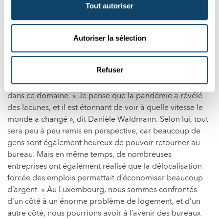
Tout autoriser
Un énorme problème de
Autoriser la sélection
logement d’un côté, des bureaux
vides de l’autre
Refuser
La crise de la Covid-19 a peut-être accéléré les choses
dans ce domaine. « Je pense que la pandémie a révélé
des lacunes, et il est étonnant de voir à quelle vitesse le
monde a changé », dit Danièle Waldmann. Selon lui, tout
sera peu à peu remis en perspective, car beaucoup de
gens sont également heureux de pouvoir retourner au
bureau. Mais en même temps, de nombreuses
entreprises ont également réalisé que la délocalisation
forcée des emplois permettait d’économiser beaucoup
d’argent. « Au Luxembourg, nous sommes confrontés
d’un côté à un énorme problème de logement, et d’un
autre côté, nous pourrions avoir à l’avenir des bureaux