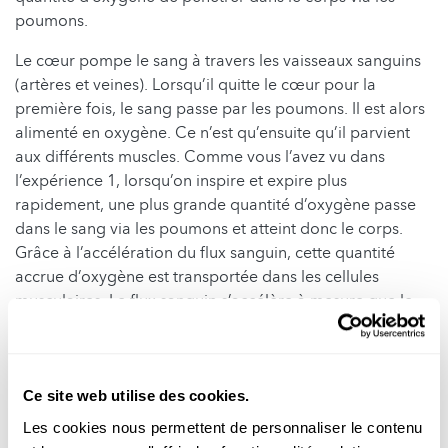
poumons.
Le cœur pompe le sang à travers les vaisseaux sanguins
(artères et veines). Lorsqu’il quitte le cœur pour la
première fois, le sang passe par les poumons. Il est alors
alimenté en oxygène. Ce n’est qu’ensuite qu’il parvient
aux différents muscles. Comme vous l’avez vu dans
l’expérience 1, lorsqu’on inspire et expire plus
rapidement, une plus grande quantité d’oxygène passe
dans le sang via les poumons et atteint donc le corps.
Grâce à l’accélération du flux sanguin, cette quantité
accrue d’oxygène est transportée dans les cellules
musculaires. Le flux sanguin s’accélère à mesure que le
rythme cardiaque augmente.
La taille, le poids corporel et la pratique régulière d’un
sport peuvent expliquer les différences qui ont
Ce site web utilise des cookies.
éventuellement été mesurées entre les enfants.
Les cookies nous permettent de personnaliser le contenu