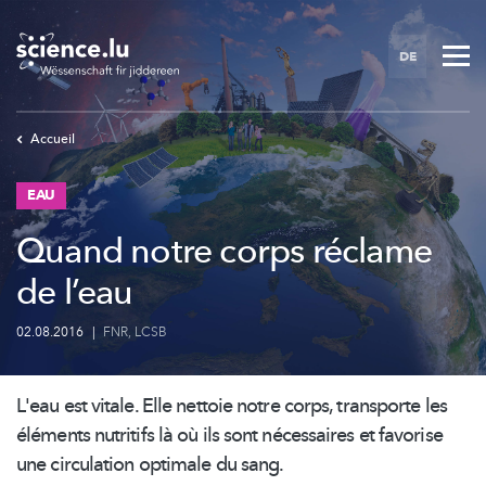
Skip
to
DE
main
content
Accueil
EAU
Quand notre corps réclame
de l’eau
02.08.2016
|
FNR
,
LCSB
L'eau est vitale. Elle nettoie notre corps, transporte les
éléments nutritifs là où ils sont nécessaires et favorise
une circulation optimale du sang.