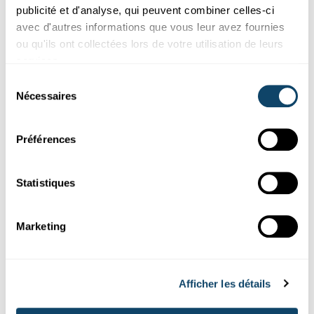
Science et Société
publicité et d'analyse, qui peuvent combiner celles-ci
avec d'autres informations que vous leur avez fournies
ou qu'ils ont collectées lors de votre utilisation de leurs
PORTRAIT
« Une réussite pour le Luxembourg et notre
services.
groupe de recherche »
Sélection
Nécessaires
du
Des scientifiques du Luxembourg Institute of Health (LIH) ont
reçu le Prix Galien pour leur contribution
exceptionnelle
...
consentement
LIH
Préférences
Statistiques
Marketing
Afficher les détails