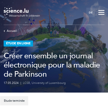
Skip
to
DE
main
content
Accueil
ÉTUDE EN LIGNE
Créer ensemble un journal
électronique pour la maladie
de Parkinson
17.05.2024
|
LCSB
,
University of Luxembourg
Etude terminée