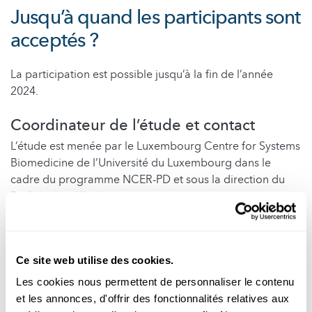
Jusqu’à quand les participants sont
acceptés ?
La participation est possible jusqu’à la fin de l’année
2024.
Coordinateur de l’étude et contact
L’étude est menée par le Luxembourg Centre for Systems
Biomedicine de l’Université du Luxembourg dans le
cadre du programme NCER-PD et sous la direction du
Prof. Jochen Klucken.
Pour toute question, veuillez contacter mypd@uni.lu ou
+352 621 519 122 (du lundi au vendredi, de 8h à 17h).
Ce site web utilise des cookies.
Disclaimer : science.lu n'assume aucune responsabilité
Les cookies nous permettent de personnaliser le contenu
quant au contenu de cet article et de l'étude
et les annonces, d'offrir des fonctionnalités relatives aux
scientifique. Si vous avez des questions ou des soucis,