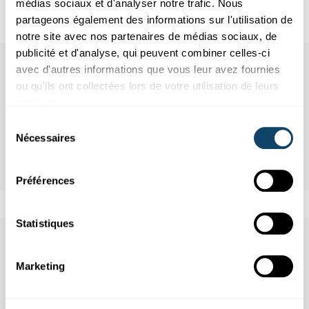
médias sociaux et d'analyser notre trafic. Nous
veuillez contacter le coordinateur de l'étude.
partageons également des informations sur l'utilisation de
notre site avec nos partenaires de médias sociaux, de
publicité et d'analyse, qui peuvent combiner celles-ci
avec d'autres informations que vous leur avez fournies
ou qu'ils ont collectées lors de votre utilisation de leurs
services.
Sélection
Nécessaires
du
consentement
Préférences
Statistiques
Aussi dans cette rubrique
Marketing