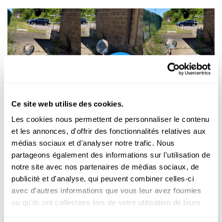
Ce site web utilise des cookies.
Expérimenter
Les cookies nous permettent de personnaliser le contenu
et les annonces, d'offrir des fonctionnalités relatives aux
L'ÉNERGIE DU SOLEIL
médias sociaux et d'analyser notre trafic. Nous
Quel ballon éclate le plus vite au soleil ?
partageons également des informations sur l'utilisation de
FNR
notre site avec nos partenaires de médias sociaux, de
publicité et d'analyse, qui peuvent combiner celles-ci
avec d'autres informations que vous leur avez fournies
ou qu'ils ont collectées lors de votre utilisation de leurs
services.