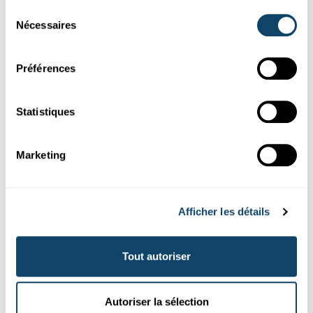
Sélection
Nécessaires
du
consentement
Préférences
Expérimenter
Statistiques
WANTER-EXPERIMENT
Bau e Schnéimännchen ouni Schnéi – a looss
Marketing
e schmëlzen
FNR
Afficher les détails
Tout autoriser
Autoriser la sélection