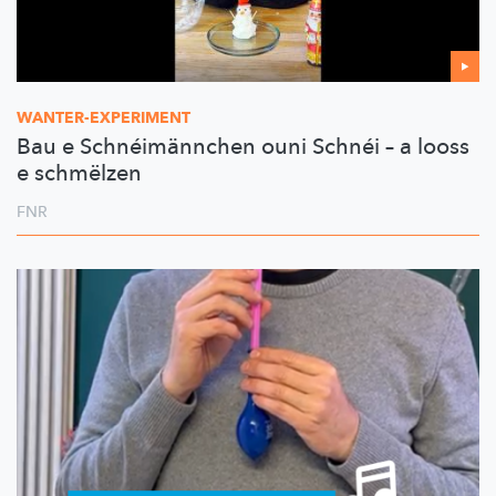
WANTER-EXPERIMENT
Bau e Schnéimännchen ouni Schnéi – a looss
e schmëlzen
FNR