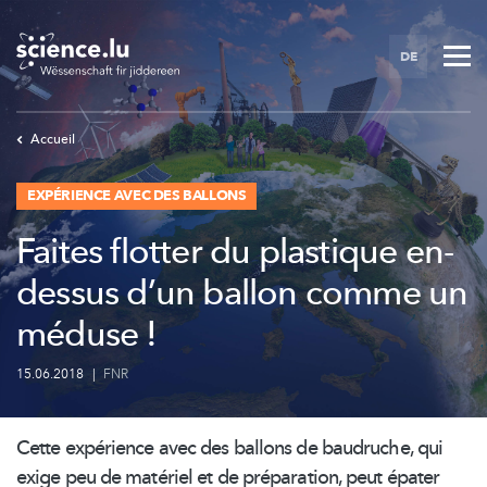
Skip
to
DE
main
content
Accueil
EXPÉRIENCE AVEC DES BALLONS
Faites flotter du plastique en-
dessus d’un ballon comme un
méduse !
15.06.2018
|
FNR
Cette expérience avec des ballons de baudruche, qui
exige peu de matériel et de préparation, peut épater