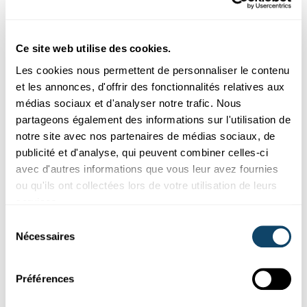
ÖKOLOGIE
PFLANZEN
TIERE
Ce site web utilise des cookies.
Les cookies nous permettent de personnaliser le contenu
et les annonces, d'offrir des fonctionnalités relatives aux
médias sociaux et d'analyser notre trafic. Nous
partageons également des informations sur l'utilisation de
notre site avec nos partenaires de médias sociaux, de
publicité et d'analyse, qui peuvent combiner celles-ci
avec d'autres informations que vous leur avez fournies
ou qu'ils ont collectées lors de votre utilisation de leurs
Recherche au Luxembourg
services.
Sélection
ÉCOLOGIE
Nécessaires
du
Newtrap : une nouvelle méthode de suivi
consentement
automatisée des tritons
Préférences
Des chercheurs du LIST ont développé un piège-photo
permettant un suivi non-intrusif des tritons, espèces clefs de la