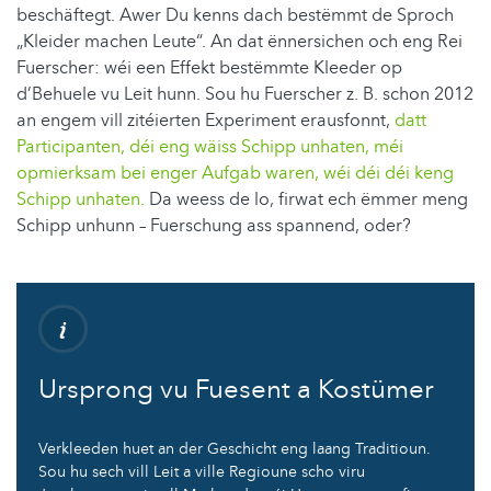
beschäftegt. Awer Du kenns dach bestëmmt de Sproch
„Kleider machen Leute“. An dat ënnersichen och eng Rei
Fuerscher: wéi een Effekt bestëmmte Kleeder op
d’Behuele vu Leit hunn. Sou hu Fuerscher z. B. schon 2012
an engem vill zitéierten Experiment erausfonnt,
datt
Participanten, déi eng wäiss Schipp unhaten, méi
opmierksam bei enger Aufgab waren, wéi déi déi keng
Schipp unhaten.
Da weess de lo, firwat ech ëmmer meng
Schipp unhunn – Fuerschung ass spannend, oder?
Ursprong vu Fuesent a Kostümer
Verkleeden huet an der Geschicht eng laang Traditioun.
Sou hu sech vill Leit a ville Regioune scho viru