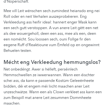
d’Noperschaft.
Mee vill Leit wënschen sech zumindest heiansdo eng nei
Roll oder en neit Verhalen auszeprobéieren. Eng
Verkleedung ass heifir ideal: hannert enger Mask kann
een sech gutt verstoppen. A vun anere Leit gëtt een net
als dee wouergeholl, deen een ass, mee als een, deen
een nomécht. Sou loossen sech, ouni Follge fir den
eegene Ruff d’Reaktioune vum Ëmfeld op en ongewinnt
Behuelen testen.
Mécht eng Verkleedung hemmungslos?
Net onbedéngt. Awer si hëlleft, perséinlech
Hemmschwellen ze iwwerwannen. Wann een éischter
schei ass, da kann e passende Kostüm Geleeënheete
bidden, déi et engem méi liicht maachen aner Leit
unzeschwätze. Wann een als Clown verkleet ass kann een
zum Beispill mat anere Leit zesummen Dommheete
maachen.