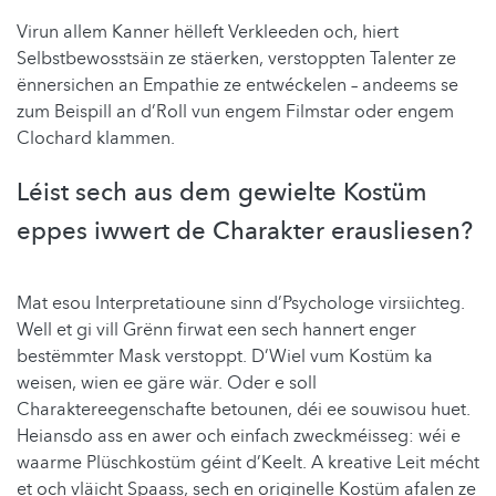
Virun allem Kanner hëlleft Verkleeden och, hiert
Selbstbewosstsäin ze stäerken, verstoppten Talenter ze
ënnersichen an Empathie ze entwéckelen – andeems se
zum Beispill an d’Roll vun engem Filmstar oder engem
Clochard klammen.
Léist sech aus dem gewielte Kostüm
eppes iwwert de Charakter erausliesen?
Mat esou Interpretatioune sinn d’Psychologe virsiichteg.
Well et gi vill Grënn firwat een sech hannert enger
bestëmmter Mask verstoppt. D’Wiel vum Kostüm ka
weisen, wien ee gäre wär. Oder e soll
Charaktereegenschafte betounen, déi ee souwisou huet.
Heiansdo ass en awer och einfach zweckméisseg: wéi e
waarme Plüschkostüm géint d’Keelt. A kreative Leit mécht
et och vläicht Spaass, sech en originelle Kostüm afalen ze