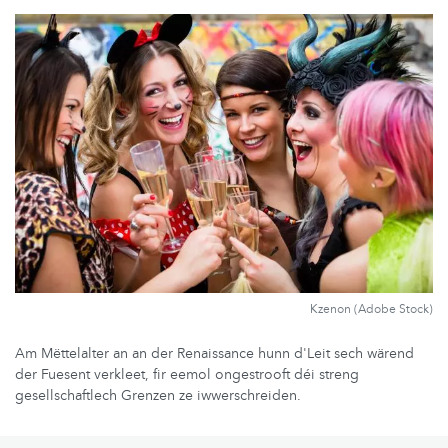
Kzenon (Adobe Stock)
Am Mëttelalter an an der Renaissance hunn d'Leit sech wärend
der Fuesent verkleet, fir eemol ongestrooft déi streng
gesellschaftlech Grenzen ze iwwerschreiden.