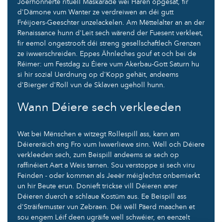
Joerhonnerte rituell Maskarade wéi Haren opgesat, fir
d'Dämone vum Wanter ze verdreiwen an déi gutt
Fréijoers-Geeschter unzelackelen. Am Mëttelalter an an der
Renaissance hunn d'Leit sech wärend der Fuesent verkleet,
fir eemol ongestrooft déi streng gesellschaftlech Grenzen
ze iwwerschreiden. Eppes Ähnleches gouf et och bei de
Réimer: um Festdag zu Éiere vum Akerbau-Gott Saturn hu
si hir sozial Uerdnung op d'Kopp gehäit, andeems
d'Bierger d'Roll vun de Sklaven ugeholl hunn.
Wann Déiere sech verkleeden
Wat bei Mënschen e witzegt Rollespill ass, kann am
Déiereräich eng Fro vum Iwwerliewe sinn. Well och Déiere
verkleeden sech, zum Beispill andeems se sech op
raffinéiert Aart a Weis tarnen. Sou verstoppe si sech viru
Feinden - oder kommen als Jeeër méiglechst onbemierkt
un hir Beute erun. Donieft trickse vill Déieren aner
Déieren duerch e schlaue Kostüm aus. Ee Beispill ass
d'Sträifemuster vun Zebraen. Déi wëll Päerd maachen et
sou engem Léif deen ugräife well schwéier, en eenzelt