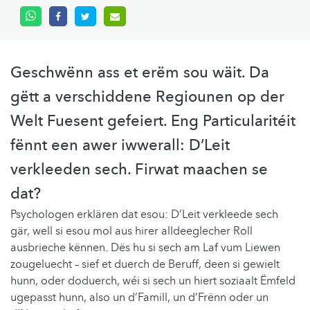
Geschwënn ass et erëm sou wäit. Da
gëtt a verschiddene Regiounen op der
Welt Fuesent gefeiert. Eng Particularitéit
fënnt een awer iwwerall: D’Leit
verkleeden sech. Firwat maachen se
dat?
Psychologen erklären dat esou: D’Leit verkleede sech
gär, well si esou mol aus hirer alldeeglecher Roll
ausbrieche kënnen. Dës hu si sech am Laf vum Liewen
zougeluecht – sief et duerch de Beruff, deen si gewielt
hunn, oder doduerch, wéi si sech un hiert soziaalt Ëmfeld
ugepasst hunn, also un d’Famill, un d’Frënn oder un