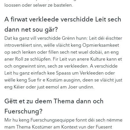
loossen oder selwer ze bastelen.
A firwat verkleede verschidde Leit sech
dann net sou gär?
Dat ka ganz vill verschidde Grënn hunn: Leit déi éischter
introvertéiert sinn, wëlle vläicht keng Opmierksamkeet
op sech lenken oder fillen sech net wuel dobäi, an eng
aner Roll ze schlüpfen. Fir Leit vun anere Kulture kann et
och ongewinnt sinn, sech ze verkleeden. A verschidde
Leit hu ganz einfach kee Spaass um Verkleeden oder
wëlle keng Sue fir e Kostüm ausginn, deen se vläicht just
eng Kéier oder just eemol am Joer undinn.
Gëtt et zu deem Thema dann och
Fuerschung?
Mir hu keng Fuerschungsequippe fonnt déi sech nëmme
mam Thema Kostümer am Kontext vun der Fuesent