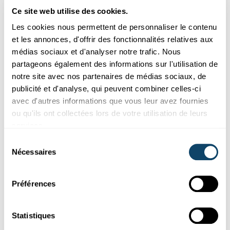
fonctionnalités dont nous avons besoin.
Ce site web utilise des cookies.
Vittorio Franzese
Les cookies nous permettent de personnaliser le contenu
et les annonces, d'offrir des fonctionnalités relatives aux
médias sociaux et d'analyser notre trafic. Nous
Quelles difficultés a rencontré le
partageons également des informations sur l'utilisation de
projet Poquito ?
notre site avec nos partenaires de médias sociaux, de
publicité et d'analyse, qui peuvent combiner celles-ci
avec d'autres informations que vous leur avez fournies
La partie la plus difficile du projet a été le délai serré (un
ou qu'ils ont collectées lors de votre utilisation de leurs
an au lieu des dix habituellement nécessaires pour
services.
concevoir une mission spatiale !) « Nous avons réservé un
créneau sur le lanceur Space X, et c'était notre point
Sélection
d'arrivée », raconte Vittorio Franzese. « C'est formidable
Nécessaires
du
de savoir qu'en un an, une telle mission est possible.
consentement
C'est un changement de paradigme ».
Préférences
Le groupe de recherche est très jeune, nous avons
Statistiques
commencé il y a trois ans. C'est le deuxième objet