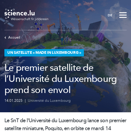
Skip
to
DE
main
content
Accueil
UN SATELLITE « MADE IN LUXEMBOURG »
Le premier satellite de
l’Université du Luxembourg
prend son envol
14.01.2025
|
Université du Luxembourg
Le SnT de
l’Université
du Luxembourg lance son premier
satellite miniature, Poquito, en orbite ce mardi 14