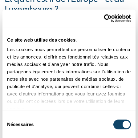
Luxembourg ?
Peter Roenne
: Le Royaume-Uni a aussi fixé 2035
comme date butoir. L’UE développe actuellement une
infrastructure de communication quantique sécurisée
Ce site web utilise des cookies.
(EuroQCI) et l’Agence de l'Union européenne pour la
Les cookies nous permettent de personnaliser le contenu
cybersécurité recommande aussi des mesures
et les annonces, d'offrir des fonctionnalités relatives aux
appropriées pour mettre en œuvre le chiffrement post-
médias sociaux et d'analyser notre trafic. Nous
quantique. L'Office européen de police Europol conseille
partageons également des informations sur l'utilisation de
d’adapter d’ores et déjà le secteur financier et de le doter
notre site avec nos partenaires de médias sociaux, de
en conséquence – un point essentiel pour le Luxembourg.
publicité et d'analyse, qui peuvent combiner celles-ci
Nous avons déjà mené des discussions avec le
avec d'autres informations que vous leur avez fournies
gouvernement luxembourgeois à ce sujet il y a plusieurs
ou qu'ils ont collectées lors de votre utilisation de leurs
années. Le Luxembourg a pris la mesure des risques et a
services.
dévoilé récemment sa stratégie nationale en matière de
Sélection
technologies quantiques (voir encadré). Dans certains
Nécessaires
du
pays comme la République tchèque, les autorités de
consentement
sécurité organisent déjà des ateliers avec des entreprises