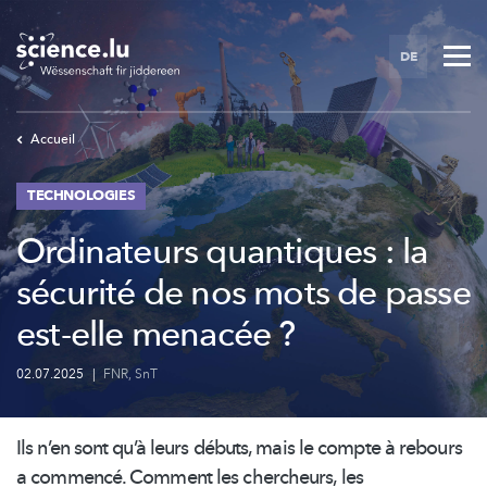
Skip
to
DE
main
content
Accueil
TECHNOLOGIES
Ordinateurs quantiques : la
sécurité de nos mots de passe
est-elle menacée ?
02.07.2025
|
FNR
,
SnT
Ils n’en sont qu’à leurs débuts, mais le compte à rebours
a commencé. Comment les chercheurs, les