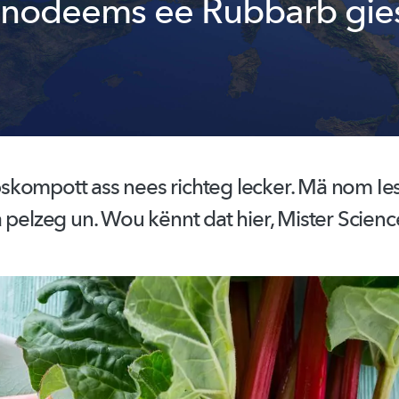
nodeems ee Rubbarb gie
skompott
ass nees richteg lecker. Mä nom Iess
 pelzeg un. Wou kënnt dat hier, Mister Scienc