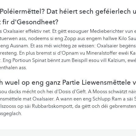
 Poléiermëttel? Dat héiert sech geféierlech u
t fir d'Gesondheet?
 Oxalsaier effektiv net. Et gëtt esouguer Medieberichter vun
tuerwen ass, nodeems si eng Zopp aus engem hallwe Kilo Sa
 eng Ausnam. Et ass méi wichteg ze wëssen: Oxalsaier begëns
resteng. En plus bremst si d'Opnam vu Mineralstoffer ewéi Ka
. Eng Portioun Spinat bënnt zum Beispill esou vill Kalzium, ew
enthalen ass.
 wuel op eng ganz Partie Liewensmëttele v
sou dacks mécht och hei d'Dosis d'Gëft. A Mooss schwätzt näi
nsmëttele mat Oxalsaier. A wann een eng Schlupp Ram a säi 
illszooss op säi Rubbarbskompott, da gëtt och déi gebremst
usgeglach.