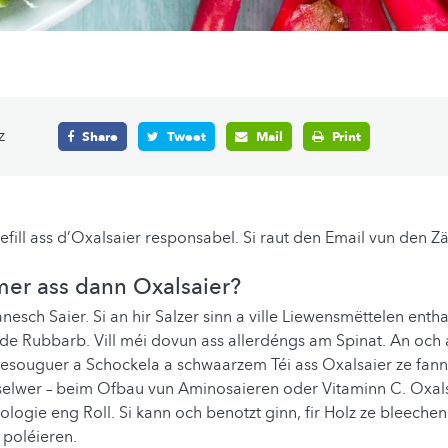
z
Share
Tweet
Mail
Print
Gefill ass d’Oxalsaier responsabel. Si raut den Email vun den Z
er ass dann Oxalsaier?
nesch Saier. Si an hir Salzer sinn a ville Liewensmëttelen enth
de Rubbarb. Vill méi dovun ass allerdéngs am Spinat. An och
souguer a Schockela a schwaarzem Téi ass Oxalsaier ze fanne
elwer – beim Ofbau vun Aminosaieren oder Vitaminn C. Oxalsa
Biologie eng Roll. Si kann och benotzt ginn, fir Holz ze bleech
 poléieren.