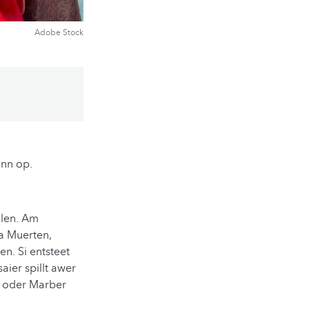
Adobe Stock
änn op.
alen. Am
 a Muerten,
n. Si entsteet
ier spillt awer
en oder Marber