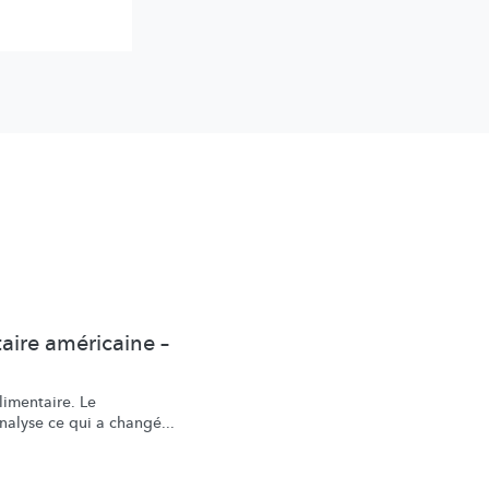
aire américaine –
limentaire. Le
nalyse ce qui a changé...