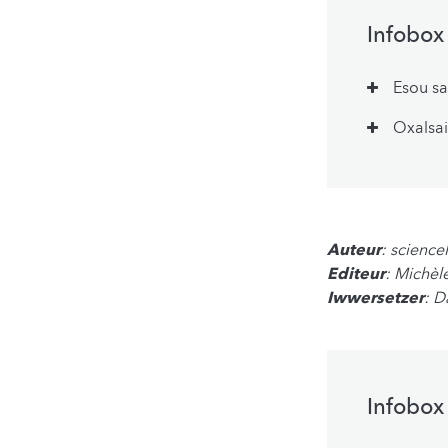
Infobox
Esou sa
Oxalsai
Auteur
: scienc
Editeur
: Michèl
Iwwersetzer
: D
Infobox