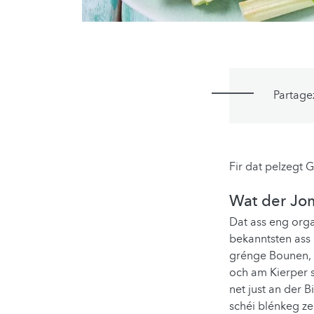
Partage
Fir dat pelzegt 
Wat der Jom
Dat ass eng orga
bekanntsten ass 
grénge Bounen, e
och am Kierper s
net just an der 
schéi blénkeg ze