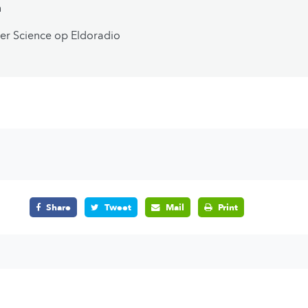
n
er Science op Eldoradio
Share
Tweet
Mail
Print