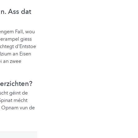
n. Ass dat
 engem Fall, wou
uerampel giess
chtegt d'Entstoe
lzium an Eisen
éi an zwee
erzichten?
scht géint de
Spinat mécht
en Opnam vun de