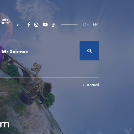
DE
FR
Mr Science
Accueil
am