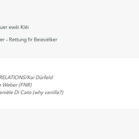
uer ewéi Kléi
er – Rettung fir Beievëlker
eRELATIONS/Kai Dürfeld
e Weber (FNR)
anièle Di Cato (why vanilla?)