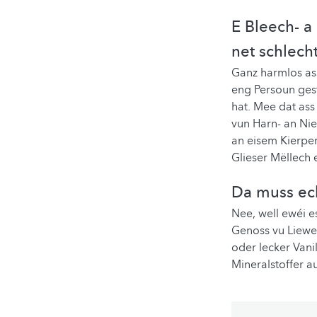
E Bleech- a
net schlech
Ganz harmlos ass
eng Persoun ges
hat. Mee dat ass
vun Harn- an Nie
an eisem Kierper
Glieser Mëllech 
Da muss ech
Nee, well ewéi e
Genoss vu Liewe
oder lecker Van
Mineralstoffer a