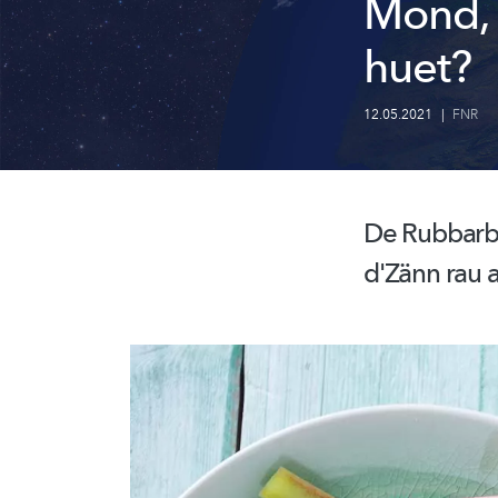
Mond, 
huet?
12.05.2021
|
FNR
De
Rubbarb
d'Zänn rau a