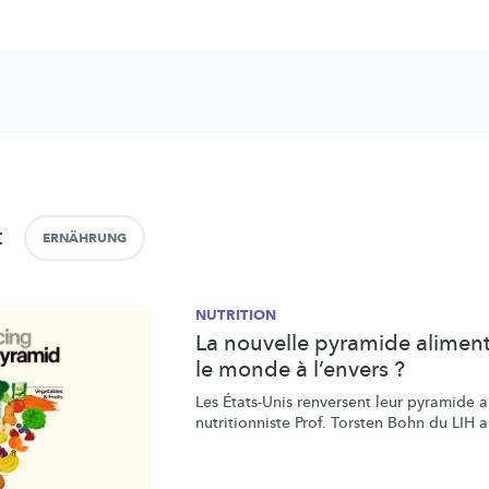
t
ERNÄHRUNG
NUTRITION
La nouvelle pyramide aliment
le monde à l’envers ?
Les États-Unis renversent leur pyramide a
nutritionniste
Prof. Torsten Bohn du LIH a