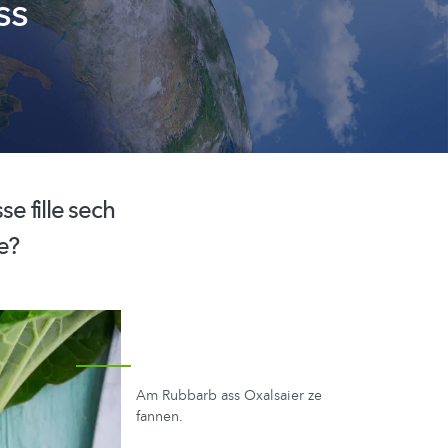
ss
e fille sech
e?
Am Rubbarb ass Oxalsaier ze
fannen.