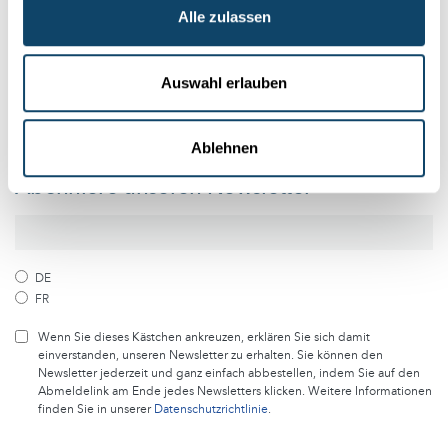
Alle zulassen
Folge der Welt der Wissenschaft
und Forschung in Luxemburg
Auswahl erlauben
Melde dich kostenlos bei unserem Newsletter an und
erhalte jeden Monat die besten Artikel von science.lu
Ablehnen
Abonniere unseren Newsletter
DE
FR
Wenn Sie dieses Kästchen ankreuzen, erklären Sie sich damit
einverstanden, unseren Newsletter zu erhalten. Sie können den
Newsletter jederzeit und ganz einfach abbestellen, indem Sie auf den
Abmeldelink am Ende jedes Newsletters klicken. Weitere Informationen
finden Sie in unserer
Datenschutzrichtlinie
.