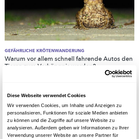
GEFÄHRLICHE
KRÖTENWANDERUNG
Warum vor allem schnell fahrende Autos den
Tieren zum Verhängnis werden?
Unzählige Kröten sind wieder auf ihren Weg zu ihren
Laichgewässern.
Was es damit genau auf sich hat, erklärt die
Biologin Elisabeth Kirsch von
natur&ëmwelt.
Diese Webseite verwendet Cookies
natur&ëmwelt
Wir verwenden Cookies, um Inhalte und Anzeigen zu
personalisieren, Funktionen für soziale Medien anbieten
zu können und die Zugriffe auf unsere Website zu
analysieren. Außerdem geben wir Informationen zu Ihrer
Folge
science.lu
Verwendung unserer Website an unsere Partner für