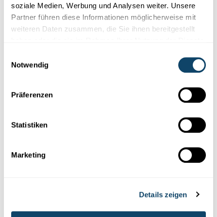
soziale Medien, Werbung und Analysen weiter. Unsere
Partner führen diese Informationen möglicherweise mit
weiteren Daten zusammen, die Sie ihnen bereitgestellt
Diese Plugins sind ausgeblendet, weil Sie
haben oder die sie im Rahmen Ihrer Nutzung der Dienste
Cookies im Zusammenhang mit sozialen
gesammelt haben.
Einwilligungsauswahl
Netzwerken abgelehnt haben. Um sie zu
Notwendig
sehen, ändern Sie bitte Ihre Einstellungen.
Präferenzen
EINSTELLUNGEN ÄNDERN
Statistiken
Marketing
Abonniere unseren
Youtube-Kanal
Details zeigen