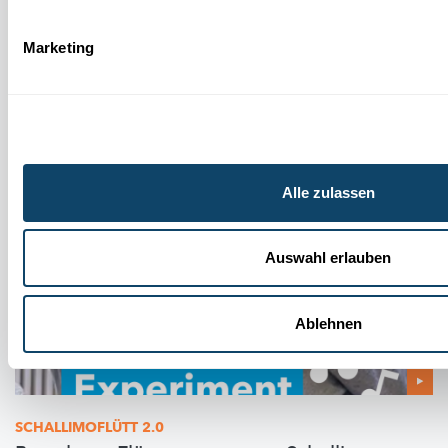
WANTER-EXPERIMENT
Bau e Schnéimännchen ouni Schnéi – a looss
Marketing
e schmëlzen
FNR
Alle zulassen
Auswahl erlauben
Ablehnen
SCHALLIMOFLÜTT
2.0