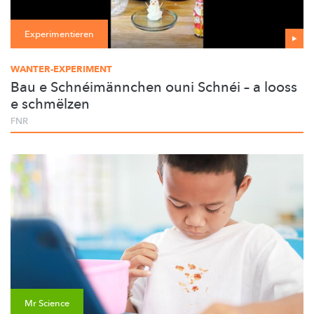
Experimentieren
WANTER-EXPERIMENT
Bau e Schnéimännchen ouni Schnéi – a looss
e schmëlzen
FNR
Mr Science