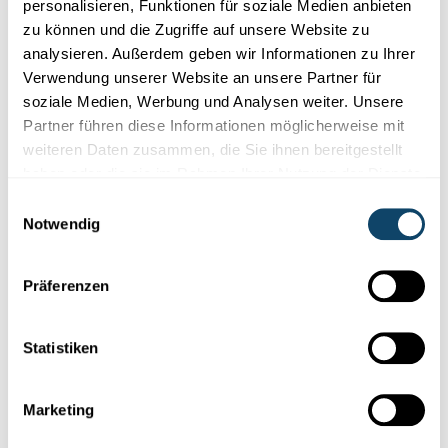
personalisieren, Funktionen für soziale Medien anbieten
zu können und die Zugriffe auf unsere Website zu
analysieren. Außerdem geben wir Informationen zu Ihrer
Verwendung unserer Website an unsere Partner für
soziale Medien, Werbung und Analysen weiter. Unsere
Partner führen diese Informationen möglicherweise mit
weiteren Daten zusammen, die Sie ihnen bereitgestellt
haben oder die sie im Rahmen Ihrer Nutzung der Dienste
Mr Science
gesammelt haben.
Einwilligungsauswahl
Notwendig
RÄTSEL AUS DEM ALLDAG
Wou kënnt metallesche Geroch hier?
Präferenzen
Firwat richen eigentlech eng Mënz oder aner metallesch
Géigestänn wéi zum Beispill e
Schrauweschlëssel
oder
Dierklensche...
Statistiken
FNR
Marketing