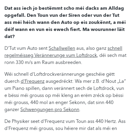
Dat ass iech jo bestëmmt scho méi dacks am Alldag
opgefall. Den Toun vun der Siren oder vun der Tut
ass méi héich wann den Auto op eis zoukënnt, a méi
déif wann en vun eis ewech fiert. Ma wourunner läit
dat?
D'Tut vum Auto sent
Schallwellen
aus, also ganz
schnell
regelméisseg Verännerunge vum Loftdrock
, déi sech mat
ronn 330 m/s am Raum ausbreeden.
Wéi schnell d'Loftdrockverännerunge geschéie gëtt
duerch
d'Frequenz
ausgedréckt: Wa mer z.B. d‘Nout „La“
um Piano spillen,
dann
verännert sech de Loftdrock, vun
e bëssi méi grouss op méi kleng an erëm zréck op bëssi
méi grouss, 440 mol an enger Sekonn, dat
sinn
440
ganzer
Schwengungen
pro Sekonn
.
De Physiker seet d'Frequenz vum Toun ass 440 Hertz. Ass
d'Frequenz méi grouss, sou héiere mir dat als méi en