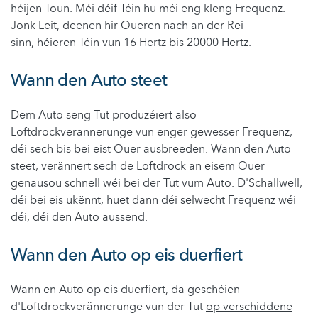
héijen Toun. Méi déif Téin hu méi eng kleng Frequenz.
Jonk Leit, deenen hir Oueren nach an der Rei
sinn, héieren Téin
vun
16 Hertz bis 20000 Hertz.
Wann den Auto steet
Dem Auto seng Tut produzéiert also
Loftdrockverännerunge vun enger gewësser Frequenz,
déi sech bis bei eist Ouer ausbreeden. Wann den Auto
steet, verännert sech de Loftdrock an eisem Ouer
genausou schnell wéi bei der Tut vum Auto. D'Schallwell,
déi bei eis ukënnt, huet dann déi selwecht Frequenz wéi
déi, déi den Auto aussend.
Wann den Auto op eis duerfiert
Wann en Auto op eis duerfiert, da geschéien
d'Loftdrockverännerunge vun der Tut
op verschiddene