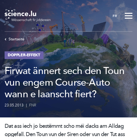
Skip
to
FR
main
content
Startseite
DOPPLER-EFFEKT
Firwat ännert sech den Toun
vun engem Course-Auto
wann e laanscht fiert?
23.05.2013
|
FNR
Dat ass iech jo bestëmmt scho méi dacks am Alldag
opgefall. Den Toun vun der Siren oder vun der Tut ass