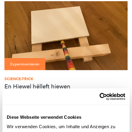
Experimentieren
SCIENCE-TRICK
En Hiewel hëlleft hiewen
Mat dësem klenge Science-Trick ka souguer e Kand en
Erwuessenen
„ophiewen“.
FNR
Diese Webseite verwendet Cookies
Wir verwenden Cookies, um Inhalte und Anzeigen zu