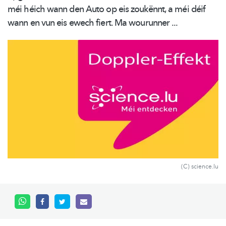
méi héich wann den Auto op eis zoukënnt, a méi déif
wann en vun eis ewech fiert. Ma wourunner ...
(C) science.lu