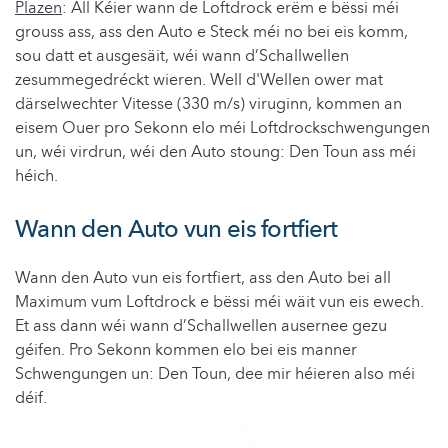
Plazen
: All Kéier wann de Loftdrock erëm e bëssi méi
grouss ass, ass den Auto e Steck méi no bei eis komm,
sou datt et ausgesäit, wéi wann d’Schallwellen
zesummegedréckt wieren. Well d'Wellen ower mat
därselwechter Vitesse (330 m/s) viruginn, kommen an
eisem Ouer pro Sekonn elo méi Loftdrockschwengungen
un, wéi virdrun, wéi den Auto stoung: Den Toun ass méi
héich.
Wann den Auto vun eis fortfiert
Wann den Auto vun eis fortfiert, ass den Auto bei all
Maximum vum Loftdrock e bëssi méi wäit vun eis ewech.
Et ass
dann
wéi wann d’Schallwellen ausernee gezu
géifen. Pro Sekonn kommen elo bei eis manner
Schwengungen un: Den Toun, dee mir héieren also méi
déif.