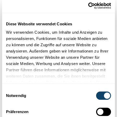
Diese Webseite verwendet Cookies
MENSCH – ERNÄHRUNG: WASSERGEHALT SALATGURKE
Wir verwenden Cookies, um Inhalte und Anzeigen zu
Wie viel Wasser ist in einer Salatgurke
personalisieren, Funktionen für soziale Medien anbieten
enthalten?
zu können und die Zugriffe auf unsere Website zu
In dieser Einheit trennen die Schülerinnen und Schüler eine
analysieren. Außerdem geben wir Informationen zu Ihrer
Salatgurke in das enthaltene Wasser und die festen
Verwendung unserer Website an unsere Partner für
Bestandteile um zu entdecken, wieviel Wasser in einer
soziale Medien, Werbung und Analysen weiter. Unsere
Salatgurke steckt.
Partner führen diese Informationen möglicherweise mit
weiteren Daten zusammen, die Sie ihnen bereitgestellt
FNR
,
Script
haben oder die sie im Rahmen Ihrer Nutzung der Dienste
gesammelt haben.
Einwilligungsauswahl
Notwendig
Präferenzen