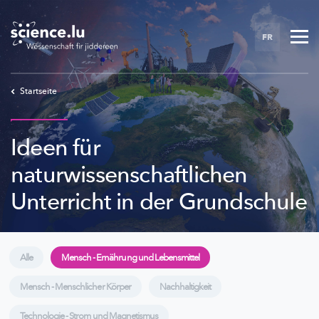
Skip
to
FR
main
content
Startseite
Ideen für
naturwissenschaftlichen
Unterricht in der Grundschule
Alle
Mensch - Ernährung und Lebensmittel
Mensch - Menschlicher Körper
Nachhaltigkeit
Technologie - Strom und Magnetismus