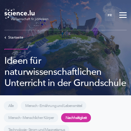
Skip
to
FR
main
content
Startseite
Ideen für
naturwissenschaftlichen
Unterricht in der Grundschule
Alle
Mensch - Ernährung und Lebensmittel
Mensch - Menschlicher Körper
Nachhaltigkeit
Technologie - Strom und Magnetismus