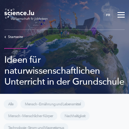
Skip
to
FR
main
content
Startseite
Ideen für
naturwissenschaftlichen
Unterricht in der Grundschule
Alle
Mensch - Ernährung und Lebensmittel
Mensch - Menschlicher Körper
Nachhaltigkeit
Technologie - Strom und Magnetismus