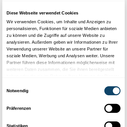
Diese Webseite verwendet Cookies
FORSCHEND-ENTDECKENDES
LERNEN
Wir verwenden Cookies, um Inhalte und Anzeigen zu
Forscherecken in der Grundschule
personalisieren, Funktionen für soziale Medien anbieten
zu können und die Zugriffe auf unsere Website zu
Freies Erforschen im
Klassenzimmer:
Die Lehrerinnen des
analysieren. Außerdem geben wir Informationen zu Ihrer
SciTeach Center erklären wie
„Forscherecken“
den Unterricht
Verwendung unserer Website an unsere Partner für
bereichern und geben Tipps zur Umsetzung!
soziale Medien, Werbung und Analysen weiter. Unsere
FNR
Partner führen diese Informationen möglicherweise mit
weiteren Daten zusammen, die Sie ihnen bereitgestellt
haben oder die sie im Rahmen Ihrer Nutzung der Dienste
gesammelt haben.
Einwilligungsauswahl
Notwendig
Präferenzen
Statistiken