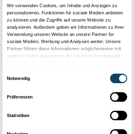
Wir verwenden Cookies, um Inhalte und Anzeigen zu
personalisieren, Funktionen für soziale Medien anbieten
zu können und die Zugriffe auf unsere Website zu
Experimentieren
analysieren. Außerdem geben wir Informationen zu Ihrer
Verwendung unserer Website an unsere Partner für
WANTER-EXPERIMENT
soziale Medien, Werbung und Analysen weiter. Unsere
Bau e Schnéimännchen ouni Schnéi – a looss
Partner führen diese Informationen möglicherweise mit
e schmëlzen
weiteren Daten zusammen, die Sie ihnen bereitgestellt
haben oder die sie im Rahmen Ihrer Nutzung der Dienste
Bakpolver, Salz, e bëssi Spüli, Waasser, Deko, Esseg – a lass! En
einfacht Experiment fir
d’Chrëschtvakanz
fir virwëtzeg...
gesammelt haben.
Einwilligungsauswahl
Notwendig
FNR
Präferenzen
Statistiken
Marketing