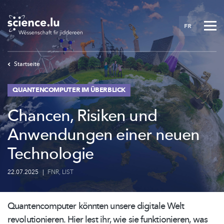
Skip
to
FR
main
content
Startseite
QUANTENCOMPUTER IM ÜBERBLICK
Chancen, Risiken und
Anwendungen einer neuen
Technologie
22.07.2025
|
FNR
,
LIST
Quantencomputer
könnten unsere digitale Welt
revolutionieren.
Hier lest ihr, wie sie
funktionieren,
was