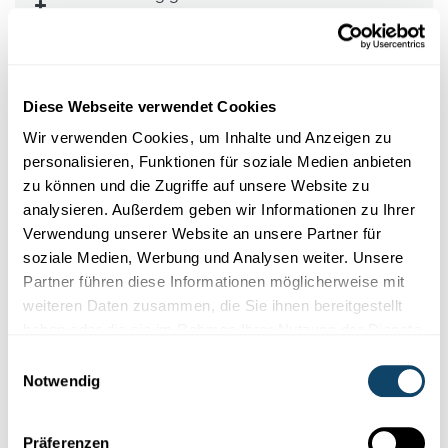
Verschlüsselungsverfahren
Der Grover-Algorithmus – mit Quantenpower
schneller suchen
Diese Webseite verwendet Cookies
Wir verwenden Cookies, um Inhalte und Anzeigen zu
Quantencomputer sind aber keine besseren klassischen
personalisieren, Funktionen für soziale Medien anbieten
Computer. Sie funktionieren anders und sind deshalb
zu können und die Zugriffe auf unsere Website zu
auch für ganz andere Anwendungszwecke nützlich. Bei
analysieren. Außerdem geben wir Informationen zu Ihrer
hochkomplexen Aufgaben, die mit klassischer
Verwendung unserer Website an unsere Partner für
Computerlogik schwer zu lösen sind, bringen sie Vorteile.
soziale Medien, Werbung und Analysen weiter. Unsere
Viele Alltagsaufgaben wie Textverarbeitung, Tabellen
Partner führen diese Informationen möglicherweise mit
oder Webanwendungen profitieren davon aber nicht.
weiteren Daten zusammen, die Sie ihnen bereitgestellt
Das heißt, für unsere Alltagsanwendungen sind
haben oder die sie im Rahmen Ihrer Nutzung der Dienste
Quantencomputer weder heute noch künftig die richtige
gesammelt haben.
Einwilligungsauswahl
Wahl.
Notwendig
„In unserem zukünftigen Alltag werden wir nicht
Präferenzen