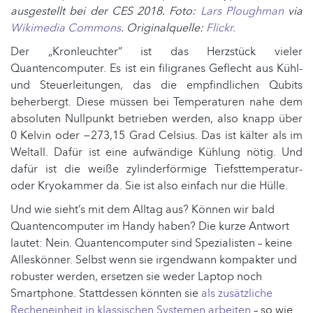
ausgestellt bei der CES 2018. Foto:
Lars Ploughman
via
Wikimedia Commons
. Originalquelle:
Flickr.
Der „Kronleuchter“ ist das Herzstück vieler
Quantencomputer. Es ist ein filigranes Geflecht aus Kühl-
und Steuerleitungen, das die empfindlichen Qubits
beherbergt. Diese müssen bei Temperaturen nahe dem
absoluten Nullpunkt betrieben werden, also knapp über
0 Kelvin oder −273,15 Grad Celsius. Das ist kälter als im
Weltall. Dafür ist eine aufwändige Kühlung nötig. Und
dafür ist die weiße zylinderförmige Tiefsttemperatur-
oder Kryokammer da. Sie ist also einfach nur die Hülle.
Und wie sieht’s mit dem Alltag aus? Können wir bald
Quantencomputer im Handy haben? Die kurze Antwort
lautet: Nein. Quantencomputer sind Spezialisten – keine
Alleskönner. Selbst wenn sie irgendwann kompakter und
robuster werden, ersetzen sie weder Laptop noch
Smartphone. Stattdessen könnten sie
als zusätzliche
Recheneinheit in klassischen Systemen arbeiten
– so wie