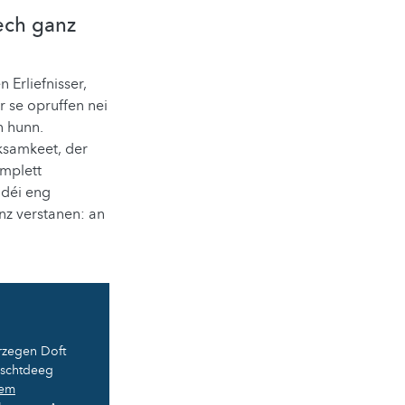
ech ganz
 Erliefnisser,
r se opruffen nei
n hunn.
ksamkeet, der
mplett
déi eng
nz verstanen: an
rzegen Doft
ëschtdeeg
lem