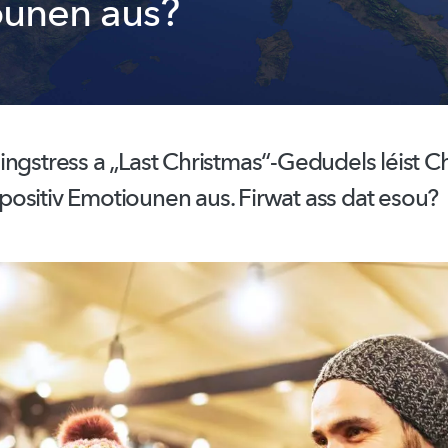
unen aus?
ngstress
a „Last
Christmas“-Gedudels
léist 
it positiv Emotiounen aus. Firwat ass dat esou?