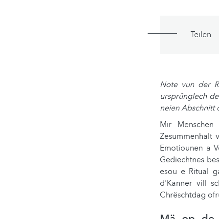
Teilen
Note vun der R
ursprünglech den
neien Abschnitt 
Mir Mënschen s
Zesummenhalt v
Emotiounen a Ve
Gediechtnes bes
esou e Ritual ga
d'Kanner vill 
Chrëschtdag ofr