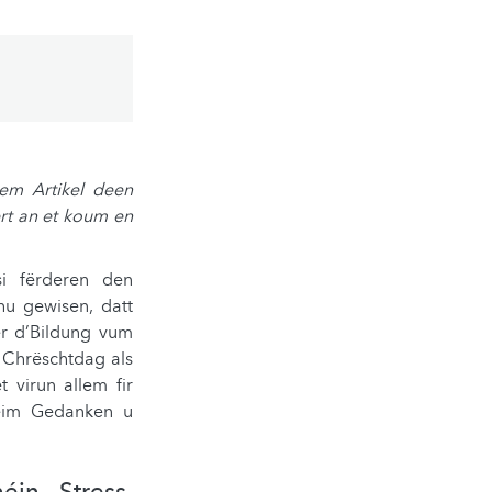
em Artikel deen
ert an et koum en
si fërderen den
u gewisen, datt
er d’Bildung vum
 Chrëschtdag als
t virun allem fir
beim Gedanken u