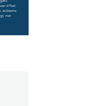
gativ
wer d'Fest
en: andeems
gt, mat