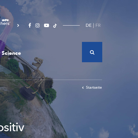
DE
FR
 Science
Startseite
sitiv