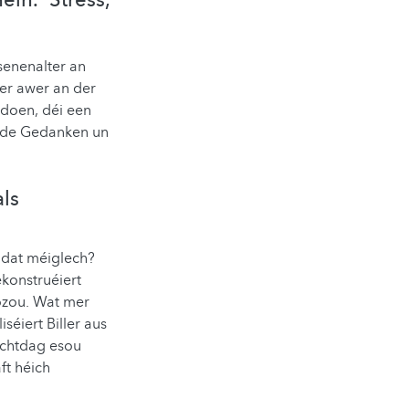
in. Stress,
senenalter an
ier awer an der
doen, déi een
t de Gedanken un
ls
 dat méiglech?
ekonstruéiert
dozou. Wat mer
séiert Biller aus
schtdag esou
ft héich