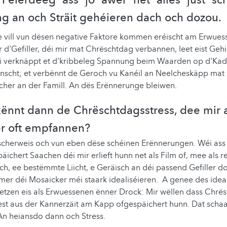
eierdeeg ass jo awer net alles just sché
g an och Sträit gehéieren dach och dozou.
 vill vun dësen negative Faktore kommen eréischt am Erwues
fir d'Gefiller, déi mir mat Chrëschtdag verbannen, leet eist Geh
i verknäppt et d'kribbeleg Spannung beim Waarden op d'Kad
wënscht; et verbënnt de Geroch vu Kanéil an Neelcheskäpp ma
cher an der Famill. An dës Erënnerunge bleiwen.
ënnt dann de Chrëschtdagsstress, dee mir a
r oft empfannen?
scherweis och vun eben dëse schéinen Erënnerungen. Wéi ass
äichert Saachen déi mir erlieft hunn net als Film of, mee als r
h, ee bestëmmte Liicht, e Geräisch an déi passend Gefiller 
 mer déi Mosaicker méi staark idealiséieren. A genee des ideali
setzen eis als Erwuessenen ënner Drock: Mir wëllen dass Chrë
Fest aus der Kannerzäit am Kapp ofgespäichert hunn. Dat schaa
n heiansdo dann och Stress.