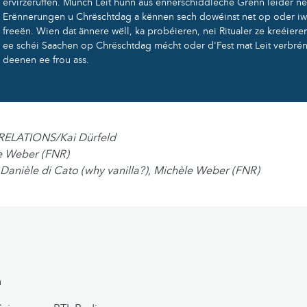
ervirzeruffen. Munch Leit hunn aus ënnerschiddleche Grënn leider ne
Erënnerungen u Chrëschtdag a kënnen sech dowéinst net op oder iw
freeën. Wien dat ännere wëll, ka probéieren, nei Ritualer ze kreéier
ee schéi Saachen op Chrëschtdag mécht oder d'Fest mat Leit verbrén
deenen ee frou ass.
eRELATIONS/Kai Dürfeld
e Weber (FNR)
 Danièle di Cato (why vanilla?), Michèle Weber (FNR)
n