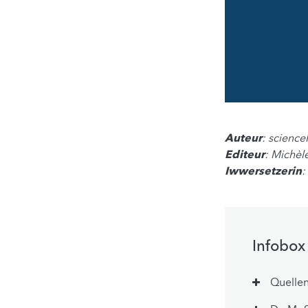
Auteur
: scienc
Editeur
: Michèl
Iwwersetzerin
:
Infobox
Quelle