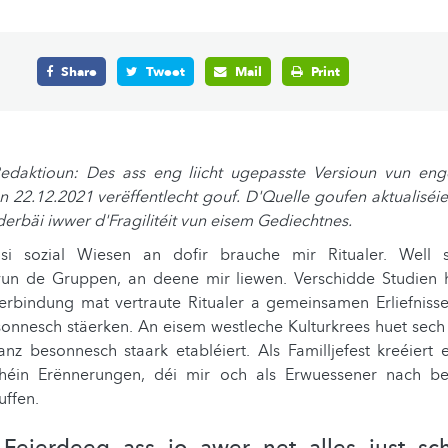
Share
Tweet
Mail
Print
edaktioun: Des ass eng liicht ugepasste Versioun vun eng
 22.12.2021 verëffentlecht gouf. D'Quelle goufen aktualiséi
derbäi iwwer d'Fragilitéit vun eisem Gediechtnes.
i sozial Wiesen an dofir brauche mir Ritualer. Well 
un de Gruppen, an deene mir liewen. Verschidde Studien h
rbindung mat vertraute Ritualer a gemeinsamen Erliefniss
onnesch stäerken. An eisem westleche Kulturkrees huet sech
nz besonnesch staark etabléiert. Als Familljefest kreéiert e
schéin Erënnerungen, déi mir och als Erwuessener nach 
uffen.