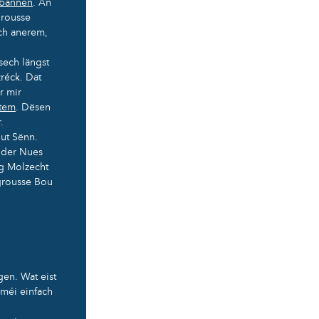
erbannen
. An
grousse
nch anerem,
sech längst
réck. Dat
r mir
stem
. Dësen
.
ut Sënn.
 der Nues
g Molzecht
 grousse Bou
gen. Wat eist
 méi einfach