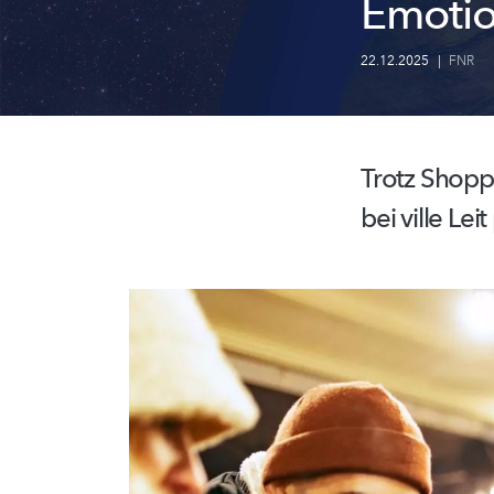
Emotio
22.12.2025
|
FNR
Trotz
Shoppi
bei ville Le