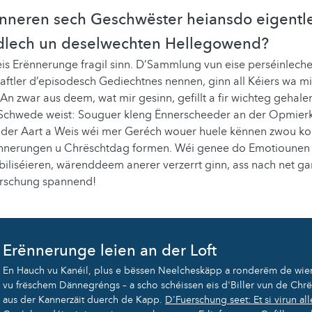
ënneren sech Geschwëster heiansdo eigentl
dlech un deselwechten Hellegowend?
eis Erënnerunge fragil sinn. D’Sammlung vun eise perséinlechen
ftler d’episodesch Gediechtnes nennen, ginn all Kéiers wa mi
n zwar aus deem, wat mir gesinn, gefillt a fir wichteg gehale
Schwede weist: Souguer kleng Ënnerscheeder an der Opmier
er Aart a Weis wéi mer Geréch wouer huele kënnen zwou ko
nnerungen u Chrëschtdag formen. Wéi genee do Emotiounen 
iliséieren, wärenddeem anerer verzerrt ginn, ass nach net ga
uerschung spannend!
Erënnerunge leien an der Loft
En Hauch vu Kanéil, plus e bëssen Neelcheskäpp a ronderëm de wie
vu frëschem Dännegréngs – a scho schéissen eis d'Biller vun de Chr
aus der Kannerzäit duerch de Kapp.
D'Fuerschung seet: Et si virun al