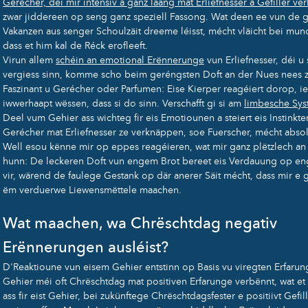
Gerécher, déi mir intensiv a ganz laang mat Erliefnesser a Gefiller v
zwar jiddereen op seng ganz speziell Fassong. Wat deen ee vun de 
Vakanzen aus senger Schoulzäit dreeme léisst, mécht vläicht bei mu
dass et him kal de Réck erofleeft.
Virun allem
schéin an emotional Erënnerunge
vun Erliefnesser, déi u 
vergiess sinn, komme scho beim geréngsten Doft an der Nues nees z
Faszinant u Gerécher oder Parfumen: Eise Kierper reagéiert dorop, ie
iwwerhaapt wëssen, dass si do sinn. Verschafft gi si am
limbesche Sy
Deel vum Gehier ass wichteg fir eis Emotiounen a steiert eis Instinkter
Gerécher mat Erliefnesser ze verknäppen, soe Fuerscher, mécht absol
Well esou kënne mir op eppes reagéieren, wat mir ganz plëtzlech an
hunn: De leckeren Doft vun engem Brot bereet eis Verdauung op en
vir, wärend de faulege Gestank op där anerer Säit mécht, dass mir e
ëm verduerwe Liewensmëttele maachen.
Wat maachen, wa Chrëschtdag negativ
Erënnerungen ausléist?
D'Reaktioune vun eisem Gehier entstinn op Basis vu viregten Erfarun
Gehier méi oft Chrëschtdag mat positiven Erfarunge verbënnt, wat et
ass fir eist Gehier, bei zukünftege Chrëschtdagsfester e positiivt Gefill