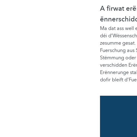
A firwat er
ënnerschid
Ma dat ass well 
déi d’Wëssenscha
zesumme gesat. A
Fuerschung aus 
Stëmmung oder d
verschidden Erë
Erënnerunge stab
dofir bleift d’F