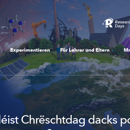
Experimentieren
Für Lehrer und Eltern
Mr
léist Chrëschtdag dacks po