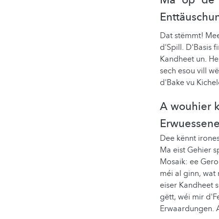
Mä op de F
Enttäuschun
Dat stëmmt! Mee
d'Spill. D'Basis 
Kandheet un. He
sech esou vill 
d'Bake vu Kichel
A wouhier k
Erwuessene
Dee kënnt irone
Ma eist Gehier sp
Mosaik: ee Geroc
méi al ginn, wat
eiser Kandheet 
gëtt, wéi mir d'
Erwaardungen. A