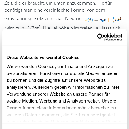
Zeit, die er braucht, um unten anzukommen. Hierfür
benötigt man eine vereinfachte Formel von dem
Gravitationsgesetz von Isaac Newton:
2
wird zu h=1/2gt
. Die Fallhöhe h im freien Fall lässt sich
mit der Formel h=1/2gt2 berechnen, wobei t die Zeit ist,
die seit Beginn des freien Falls vergangen ist. Der
Nachteil dieser Methode ist, dass schon einige
Zehntelsekunden in der Zeitmessung große Unterschiede
Diese Webseite verwendet Cookies
im Resultat ausmachen können. Um einen genaueren
Wir verwenden Cookies, um Inhalte und Anzeigen zu
Wert zu erhalten, sollte man mehrmals die Zeit des Falls
personalisieren, Funktionen für soziale Medien anbieten
stoppen und davon dann den Durchschnitt nehmen. Auch
zu können und die Zugriffe auf unsere Website zu
sollte man bedenken, dass der Schall des Aufpralls am
analysieren. Außerdem geben wir Informationen zu Ihrer
Boden noch einige hundertstel Sekunden braucht, um
Verwendung unserer Website an unsere Partner für
wieder oben bei der Person anzukommen, die dann erst
soziale Medien, Werbung und Analysen weiter. Unsere
die Zeit stoppt. Die Zeit wird also sehr leicht zu lange
Partner führen diese Informationen möglicherweise mit
eingeschätzt, was auch wiederum einen relativ großen
weiteren Daten zusammen, die Sie ihnen bereitgestellt
Einfluss auf das Resultat hat.
haben oder die sie im Rahmen Ihrer Nutzung der Dienste
gesammelt haben.