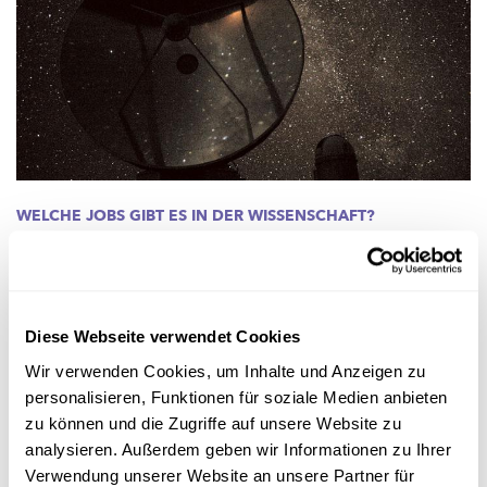
WELCHE JOBS GIBT ES IN DER WISSENSCHAFT?
Der Beruf des Astrophysikers
Der Astrophysiker steht mit beiden Beinen auf der Erde und hat
den Kopf in den Wolken. Er ist Spezialist für die Bewegung der
Gestirne und Planeten.
Diese Webseite verwendet Cookies
FNR
Wir verwenden Cookies, um Inhalte und Anzeigen zu
personalisieren, Funktionen für soziale Medien anbieten
zu können und die Zugriffe auf unsere Website zu
analysieren. Außerdem geben wir Informationen zu Ihrer
Verwendung unserer Website an unsere Partner für