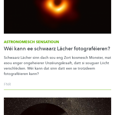
ASTRONOMESCH SENSATIOUN
Wéi kann ee schwaarz Lächer fotograféieren?
Schwaarz Lächer sinn dach sou eng Zort kosmesch Monster, mat
esou enger ongeheierer
Unzéiungskraaft,
datt si souguer Liicht
verschlécken.
Wéi kann dat sinn datt een se trotzdeem
fotograféieren
kann?
FNR