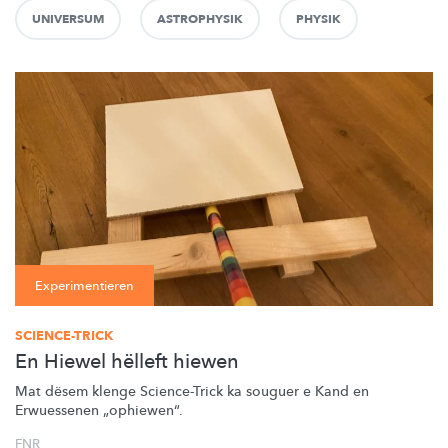
UNIVERSUM
ASTROPHYSIK
PHYSIK
Experimentieren
SCIENCE-TRICK
En Hiewel hëlleft hiewen
Mat dësem klenge Science-Trick ka souguer e Kand en
Erwuessenen
„ophiewen“.
FNR