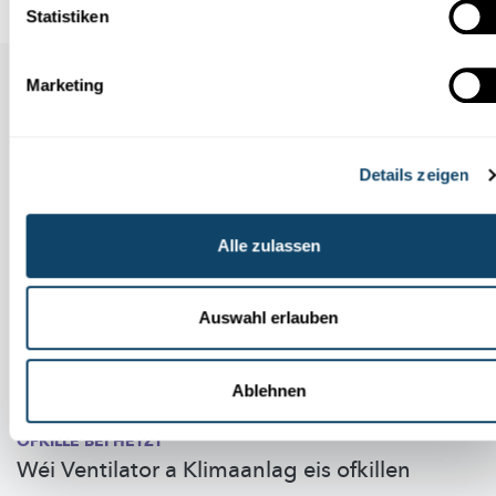
Statistiken
Auch in dieser Rubrik
Marketing
Details zeigen
Alle zulassen
Auswahl erlauben
Ablehnen
OFKILLE BEI HËTZT
Wéi Ventilator a Klimaanlag eis ofkillen