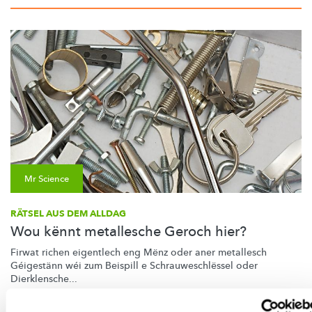
Mr Science
RÄTSEL AUS DEM ALLDAG
Wou kënnt metallesche Geroch hier?
Firwat richen eigentlech eng Mënz oder aner metallesch
Géigestänn wéi zum Beispill e
Schrauweschlëssel
oder
Dierklensche...
FNR