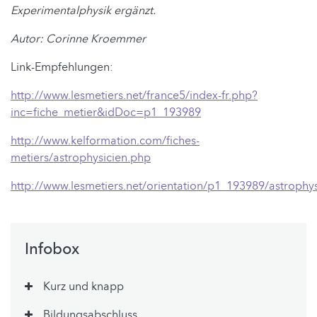
Experimentalphysik ergänzt.
Autor: Corinne Kroemmer
Link-Empfehlungen:
http://www.lesmetiers.net/france5/index-fr.php?
inc=fiche_metier&idDoc=p1_193989
http://www.kelformation.com/fiches-
metiers/astrophysicien.php
http://www.lesmetiers.net/orientation/p1_193989/astrophys
Infobox
Kurz und knapp
Bildungsabschluss