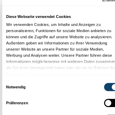
Diese Webseite verwendet Cookies
Wir verwenden Cookies, um Inhalte und Anzeigen zu
personalisieren, Funktionen für soziale Medien anbieten zu
können und die Zugriffe auf unsere Website zu analysieren.
Außerdem geben wir Informationen zu Ihrer Verwendung
unserer Website an unsere Partner für soziale Medien,
Werbung und Analysen weiter. Unsere Partner führen diese
Informationen möglicherweise mit weiteren Daten zusammen
Experimentieren
die Sie ihnen bereitgestellt haben oder die sie im Rahmen Ihr
Nutzung der Dienste gesammelt haben.
LUFTDRUCK
Einwilligungsauswahl
Klebe Becher an einen Luftballon – aber ohne
Notwendig
Kleber!
Dieser Ballon-Teufel hat ein Grobvakuum zwischen seinen
beiden Ohren.
Präferenzen
FNR