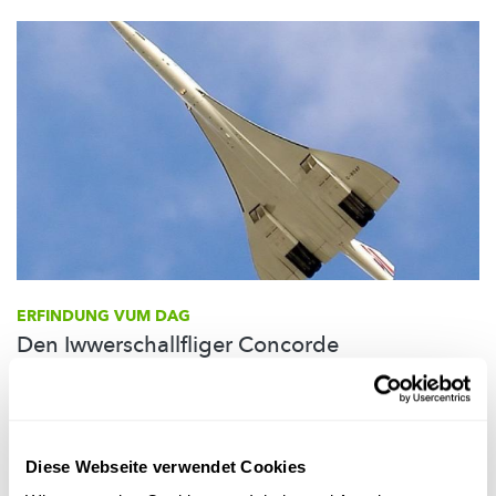
ERFINDUNG VUM DAG
Den Iwwerschallfliger Concorde
Haut ass en traurege Gebuertsdag, net nëmme fir
d’Wëssenschaft,
mee och fir
d’Mënschheet
: haut virun 13 Joer
ass d’Concorde bei Paräis erofgefall. Et hat keen d’Accident
iwwerlieft, wat natierlech ...
Diese Webseite verwendet Cookies