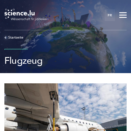
Skip
to
FR
main
content
Startseite
Flugzeug