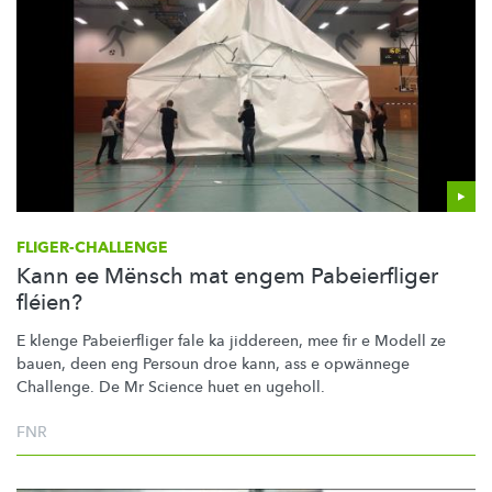
FLIGER-CHALLENGE
Kann ee Mënsch mat engem Pabeierfliger
fléien?
E klenge Pabeierfliger fale ka jiddereen, mee fir e Modell ze
bauen, deen eng Persoun droe kann, ass e opwännege
Challenge. De Mr Science huet en ugeholl.
FNR