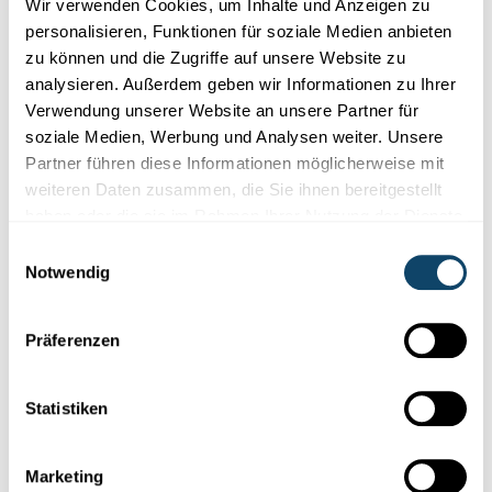
FNR
Wir verwenden Cookies, um Inhalte und Anzeigen zu
personalisieren, Funktionen für soziale Medien anbieten
zu können und die Zugriffe auf unsere Website zu
analysieren. Außerdem geben wir Informationen zu Ihrer
Verwendung unserer Website an unsere Partner für
soziale Medien, Werbung und Analysen weiter. Unsere
Partner führen diese Informationen möglicherweise mit
weiteren Daten zusammen, die Sie ihnen bereitgestellt
haben oder die sie im Rahmen Ihrer Nutzung der Dienste
gesammelt haben.
Einwilligungsauswahl
Notwendig
Präferenzen
SCIENCE CHALLENGE
Baue einen Papierflieger!
Statistiken
Mit diesem Science Challenge stellt man Kinder und
Jugendliche vor eine
Herausforderung,
die mit ein bisschen
Grips gelöst werden kann.
Marketing