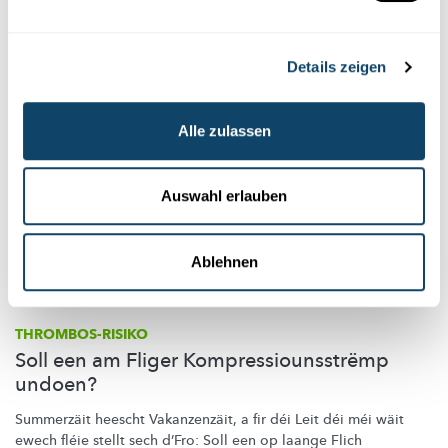
FNR
Details zeigen
Alle zulassen
Auswahl erlauben
Ablehnen
THROMBOS-RISIKO
Soll een am Fliger Kompressiounsstrëmp
undoen?
Summerzäit heescht
Vakanzenzäit,
a fir déi Leit déi méi wäit
ewech fléie stellt sech d’Fro: Soll een op laange Flich