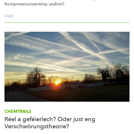
Kompressiounsstrëmp
undinn?
FNR
CHEMTRAILS
Réel a geféierlech? Oder just eng
Verschwörungstheorie?