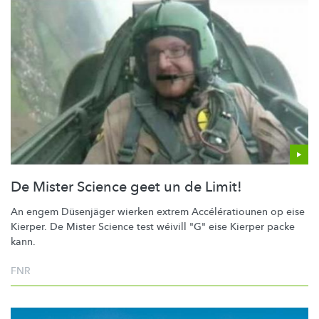
De Mister Science geet un de Limit!
An engem Düsenjäger wierken extrem
Accélératiounen
op eise
Kierper. De Mister Science test wéivill "G" eise Kierper packe
kann.
FNR