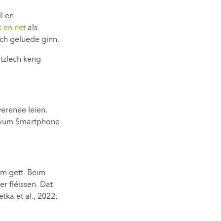
l en
k en net
als
ach geluede ginn.
tzlech keng
erenee leien,
n vum Smartphone
m gëtt. Beim
r fléissen. Dat
tka et al., 2022;