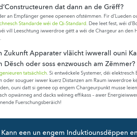
d’Constructeuren dat dann an de Grëff?
er an Empfänger genee openeen ofstëmmen. Fir d’Lueden o
chnesch Standarde wéi de Qi-Standard
. Dee leet fest, wéi d’
wéi vill Leeschtung iwwerdroe gëtt a wéi de Chargeur an den
.
n Zukunft Apparater vläicht iwwerall ouni K
um Dësch oder soss enzwousch am Zëmmer?
genieuren tatsächlich
. Si entwéckele Systemer, déi elektresch
en oder souguer iwwer kuerz Distanzen am Raum iwwerdroe kënn
eden, ouni datt si genee op engem Chargeurpunkt musse leien
sch opwänneg and dacks wéineg effikass – awer Energieiwwe
nnende Fuerschungsberäich!
Kann een un engem Induktiounsdëppen e