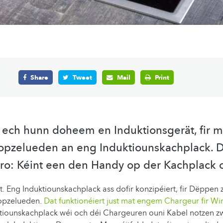
Share
Tweet
Mail
Print
 ech hunn doheem en Induktionsgerät, fir 
opzelueden an eng Induktiounskachplack. D
ro: Kéint een den Handy op der Kachplack
t. Eng Induktiounskachplack ass dofir konzipéiert, fir Dëppen
 opzelueden.
Dat funktionéiert just mat engem Chargeur fir Wi
tiounskachplack wéi och déi Chargeuren ouni Kabel notzen z