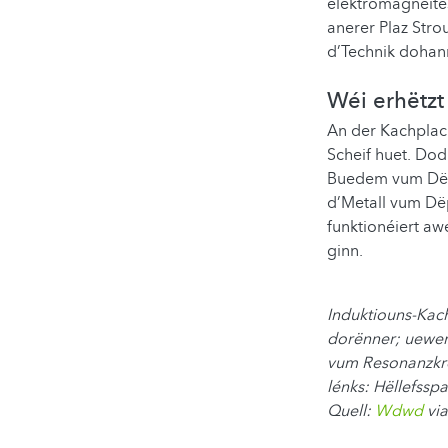
elektromagnéites
anerer Plaz Str
d’Technik dohan
Wéi erhëtz
An der Kachplack
Scheif huet. Dod
Buedem vum Dëpp
d’Metall vum Dë
funktionéiert a
ginn.
Induktiouns-Kach
dorënner; uewen 
vum Resonanzkre
lénks: Hëllefss
Quell:
Wdwd
vi