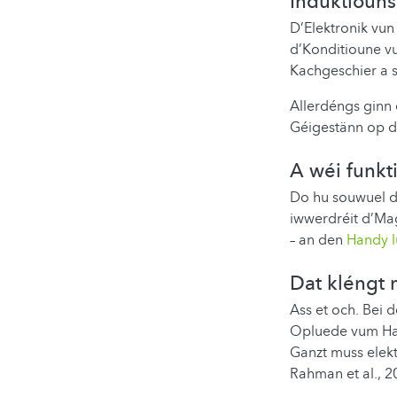
Induktioun
D’Elektronik vun
d’Konditioune v
Kachgeschier a s
Allerdéngs ginn
Géigestänn op de
A wéi funkt
Do hu souwuel d
iwwerdréit d’Ma
– an den
Handy l
Dat kléngt 
Ass et och. Bei
Opluede vum Hand
Ganzt muss elektr
Rahman et al., 2