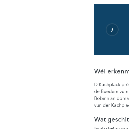
Wéi erkennt
D’Kachplack préi
de Buedem vum D
Bobinn an domad
vun der Kachpla
Wat geschi