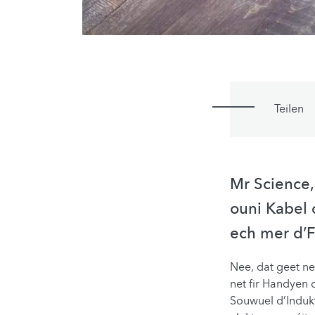
Teilen
Mr Science,
ouni Kabel 
ech mer d’F
Nee, dat geet ne
net fir Handyen
Souwuel d’Induk