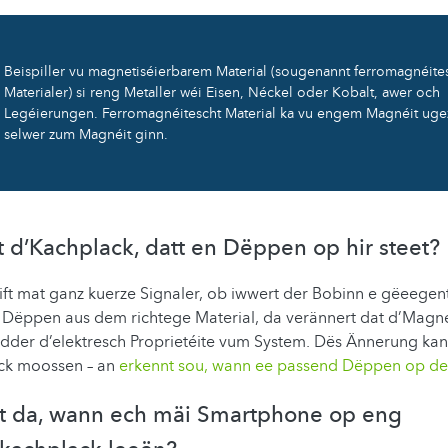
Beispiller vu magnetiséierbarem Material (sougenannt ferromagnéite
Materialer) si reng Metaller wéi Eisen, Néckel oder Kobalt, awer och
Legéierungen. Ferromagnéitescht Material ka vu engem Magnéit uge
selwer zum Magnéit ginn.
 d’Kachplack, datt en Dëppen op hir steet?
ft mat ganz kuerze Signaler, ob iwwert der Bobinn e gëeegent
ëppen aus dem richtege Material, da verännert dat d’Magnéi
der d’elektresch Proprietéite vum System. Dës Ännerung kann
ck moossen – an
erkennt sou, wann ee passend Dëppen op de
tt da, wann ech mäi Smartphone op eng