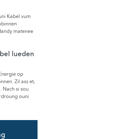
uni Kabel vum
Bobinnen
 Handy matenee
abel lueden
 Energie op
en. Zil ass et,
. Nach si sou
rdroung ouni
ng