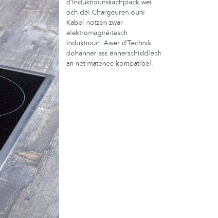
d’Induktiounskachplack wéi
och déi Chargeuren ouni
Kabel notzen zwar
elektromagnéitesch
Induktioun. Awer d’Technik
dohanner ass ënnerschiddlech
an net matenee kompatibel.