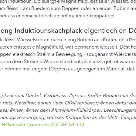
ch Induktioun. Do suergt e Magnéitfeld, dat séier wiesselt, do
oum fléisst – am Buedem vum Dëppen oder an enger Bobinn a
ner ass ënnerschiddlech an net matenee kompatibel.
t eng Induktiounskachplack eigentlech en 
 fléisst Wiesselstroum duerch eng Bobinn aus Koffer, déi d’
uerch entsteet e Magnéitfeld, wat permanent wiesselt. Dëst Fe
en elektresch Stréim a Beweegung – sougenannt Wierbelstr
ppen dëse Stréim e Widderstand entgéintsetzt, gëtt et waarm.
wer nëmme mat engem Dëppen aus gëeegentem Material, dat 
plack ouni Deckel: Visibel ass d'grouss Koffer-Bobinn mat der
riets: Netzfilter; ënnen riets: Ofkillventilator; ënnen lénks: 
es; ënnen, ënner dem Aluminium-Kühlkörper: Leeschtungstra
pannungsversuergung; wäissen Knäppchen an der Mëtt: Temper
a
Wikimedia Commons (CC-BY-SA 3.0)