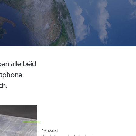
en alle béid
rtphone
ch.
Souwuel