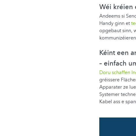
Wéi kréien 
Andeems si Send
Handy ginn et
te
opgebaut sinn, 
kommunizéieren
Kéint een a
– einfach 
Doru schaffen In
gréissere Fläch
Apparater ze lu
Systemer techne
Kabel ass e spa