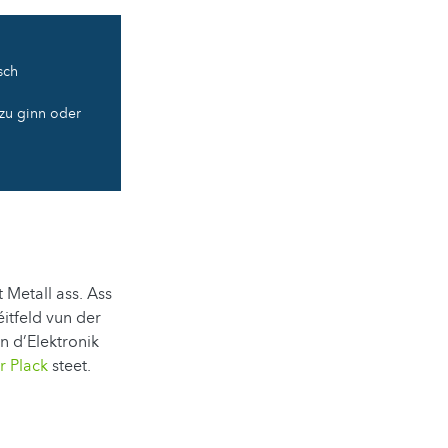
sch
zu ginn oder
 Metall ass. Ass
tfeld vun der
 d’Elektronik
r Plack
steet.