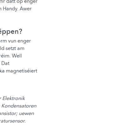
fir datt op enger
m Handy. Awer
Dëppen?
Form vun enger
ld setzt am
éim. Well
 Dat
ka magnetiséiert
 Elektronik
blo Kondensatoren
nsistor; uewen
atursensor.