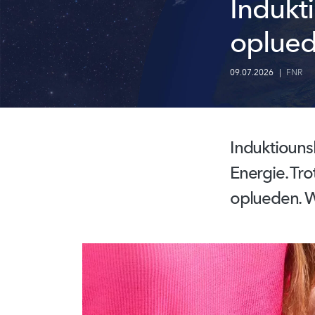
Indukt
oplue
09.07.2026
|
FNR
Induktiouns
Energie. Tr
oplueden. W