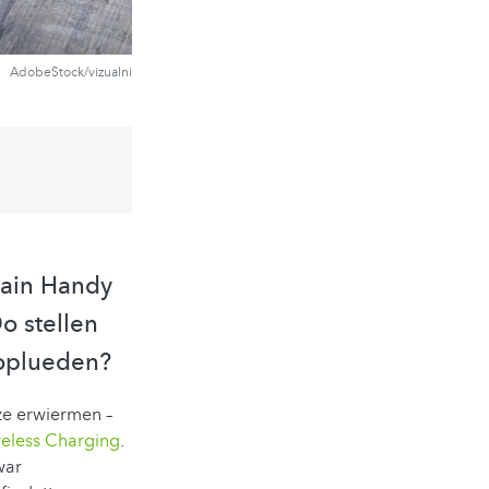
AdobeStock/vizualni
main Handy
o stellen
 oplueden?
 ze erwiermen –
reless Charging
.
war