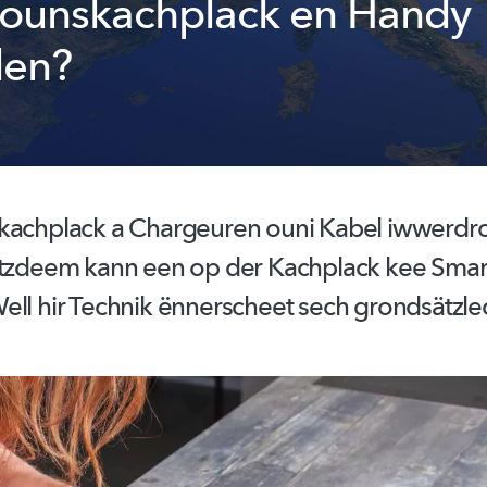
iounskachplack en Handy
den?
kachplack
a Chargeuren ouni Kabel iwwerdro
otzdeem kann een op der Kachplack kee Sma
ell hir Technik ënnerscheet sech
grondsätzle