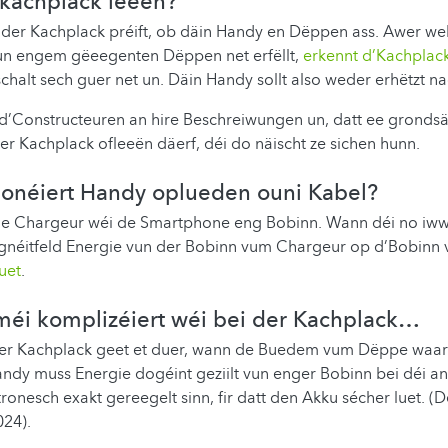
skachplack leeën?
 der Kachplack préift, ob däin Handy en Dëppen ass. Awer wel
un engem gëeegenten Dëppen net erfëllt,
erkennt d’Kachplac
chalt sech guer net un.
Däin Handy sollt also weder erhëtzt n
 d’Constructeuren an hire Beschreiwungen un, datt ee grondsä
r Kachplack ofleeën däerf, déi do näischt ze sichen hunn.
ionéiert Handy oplueden ouni Kabel?
e Chargeur wéi de Smartphone eng Bobinn. Wann déi no iww
gnéitfeld Energie vun der Bobinn vum Chargeur op d’Bobin
uet
.
méi komplizéiert wéi bei der Kachplack…
 der Kachplack geet et duer, wann de Buedem vum Dëppe waar
y muss Energie dogéint geziilt vun enger Bobinn bei déi ane
onesch exakt gereegelt sinn, fir datt den Akku sécher luet. (De
024).