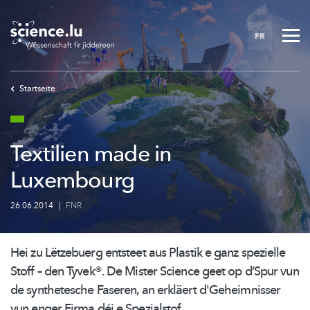
Skip
to
FR
main
content
Startseite
Textilien made in
Luxembourg
26.06.2014
|
FNR
Hei zu Lëtzebuerg entsteet aus Plastik e ganz spezielle
Stoff – den Tyvek®. De Mister Science geet op d’Spur vun
de synthetesche Faseren, an erkläert
d'Geheimnisser
vun enger Firma déi e Spezialstof...