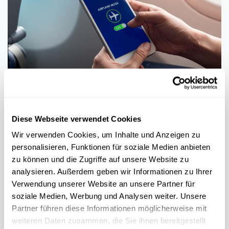
MOBIL
KOMMUNIKATIOUN
Firwat muss een am Fliger de Flugmodus um
Handy umaachen?
Diese Webseite verwendet Cookies
Wir verwenden Cookies, um Inhalte und Anzeigen zu
FNR
personalisieren, Funktionen für soziale Medien anbieten
zu können und die Zugriffe auf unsere Website zu
analysieren. Außerdem geben wir Informationen zu Ihrer
Verwendung unserer Website an unsere Partner für
soziale Medien, Werbung und Analysen weiter. Unsere
Partner führen diese Informationen möglicherweise mit
weiteren Daten zusammen, die Sie ihnen bereitgestellt