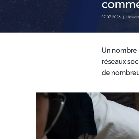
commen
07.07.2026
|
Univer
Un nombre c
réseaux soci
de nombreus