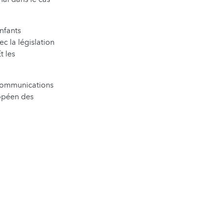
nfants
c la législation
t les
écommunications
ropéen des