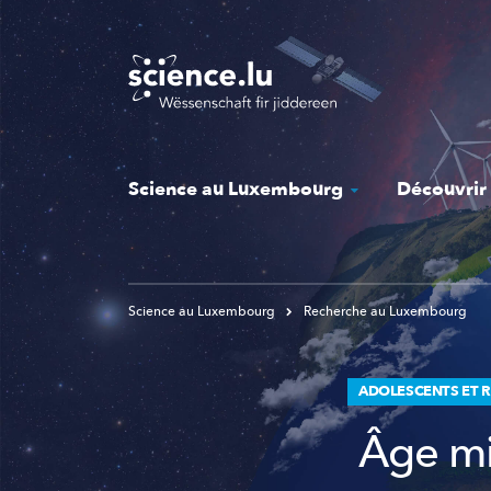
Skip
to
main
content
Science au Luxembourg
Découvrir
Science au Luxembourg
Recherche au Luxembourg
ADOLESCENTS ET 
Âge mi