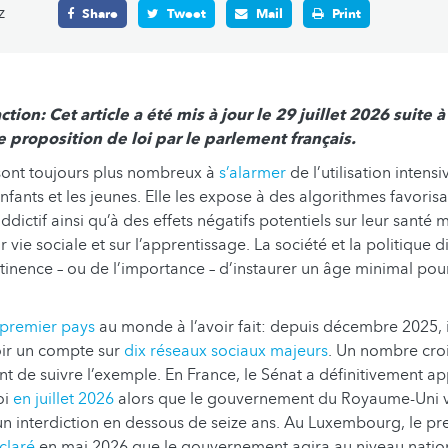
z
Share
Tweet
Mail
Print
tion: Cet article a été mis à jour le 29 juillet 2026 suite 
e proposition de loi par le parlement français.
 sont toujours plus nombreux à
s’alarmer
de l’utilisation intens
nfants et les jeunes. Elle les expose à des algorithmes favoris
ictif ainsi qu’à des effets négatifs potentiels sur leur santé 
r vie sociale et sur l’apprentissage. La société et la politique 
rtinence – ou de l’importance – d’instaurer un âge minimal pou
 premier pays
au monde à l’avoir fait: depuis décembre 2025, il
oir un compte sur
dix réseaux sociaux majeurs
. Un nombre cro
t de suivre l’exemple. En France, le Sénat a définitivement a
oi
en juillet 2026
alors que le gouvernement du Royaume-Uni v
’un interdiction en dessous de seize ans. Au Luxembourg, le pr
claré
en mai 2026 que le gouvernement agira au niveau nation