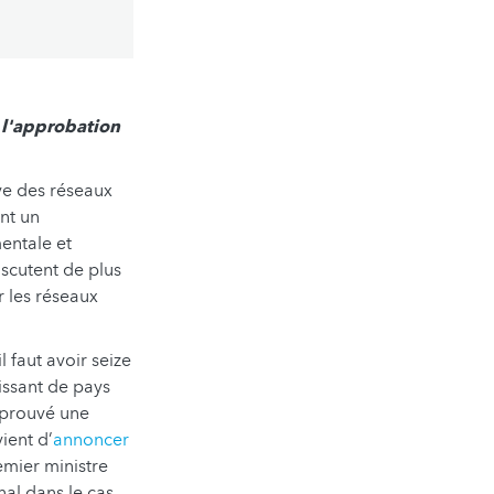
à l'approbation
ive des réseaux
ant un
mentale et
discutent de plus
r les réseaux
 faut avoir seize
issant de pays
pprouvé une
ient d’
annoncer
emier ministre
al dans le cas