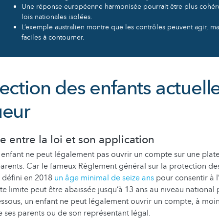
Une réponse européenne harmonisée pourrait être plus cohér
lois nationales isolées.
L’exemple australien montre que les contrôles peuvent agir, ma
faciles à contourner.
tection des enfants actuel
ueur
e entre la loi et son application
un enfant ne peut légalement pas ouvrir un compte sur une pla
parents. Car le fameux Règlement général sur la protection d
a défini en 2018
un âge minimal de seize ans
pour consentir à l
e limite peut être abaissée jusqu’à 13 ans au niveau national p
sous, un enfant ne peut légalement ouvrir un compte, à moins
ses parents ou de son représentant légal.