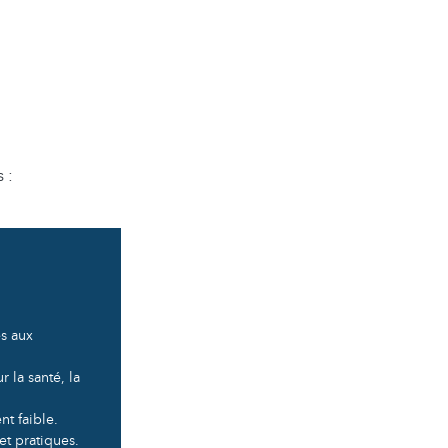
s :
s aux
 la santé, la
nt faible.
et pratiques.