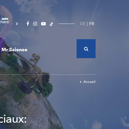
DE
FR
Mr Science
Accueil
ciaux: