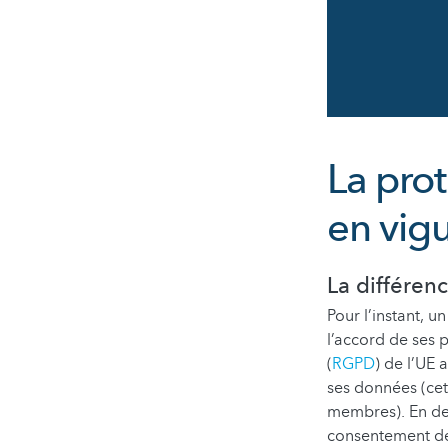
La pro
en vig
La différenc
Pour l’instant, 
l’accord de ses 
(
RGPD
) de l’UE 
ses données (cett
membres). En des
consentement de 