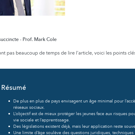
uccincte - Prof. Mark Cole
nt pas beaucoup de temps de lire l'article, voici les points clé
Résumé
De plus en plus de pays envisagent un âge minimal pour l’accè
réseaux sociaux.
L’objectif est de mieux protéger les jeunes face aux risques pour
vie sociale et l’apprentissage.
Des législations existent déjà, mais leur application reste souve
Une limite d’âge soulève des questions juridiques, techniques 