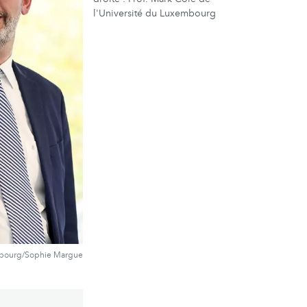
l'Université du Luxembourg
mbourg/Sophie Margue