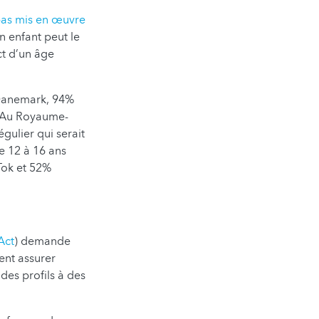
pas mis en œuvre
 enfant peut le
ct d’un âge
Danemark, 94%
. Au Royaume-
gulier qui serait
e 12 à 16 ans
Tok et 52%
Act
) demande
ent assurer
des profils à des