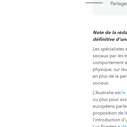
Partage
Note de la rédac
définitive d'un
Les spécialistes
sociaux par les e
comportement add
physique, sur leu
en plus de la pe
sociaux.
L’Australie est
le
ou plus pour av
européens parlen
proposition de l
l’introduction d
Luc Frieden a
dé