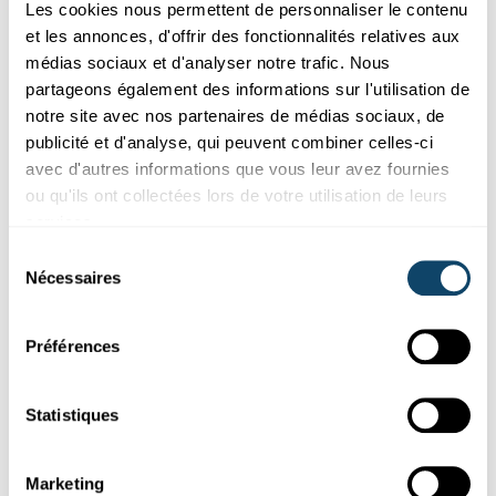
Les cookies nous permettent de personnaliser le contenu
et les annonces, d'offrir des fonctionnalités relatives aux
médias sociaux et d'analyser notre trafic. Nous
partageons également des informations sur l'utilisation de
notre site avec nos partenaires de médias sociaux, de
Recherche au Luxembourg
publicité et d'analyse, qui peuvent combiner celles-ci
avec d'autres informations que vous leur avez fournies
LACUNE DANS LA BLOCKCHAIN
ou qu'ils ont collectées lors de votre utilisation de leurs
Cryptomonnaie : Des pratiques frauduleuses
services.
révélées par des chercheurs au Luxembourg
Sélection
Une escroquerie dans la blockchain de la cryptomonnaie Ether
Nécessaires
du
a été détectée par un doctorant de
l’Université
du Luxembou...
consentement
SnT
,
Université du Luxembourg
Préférences
Statistiques
Marketing