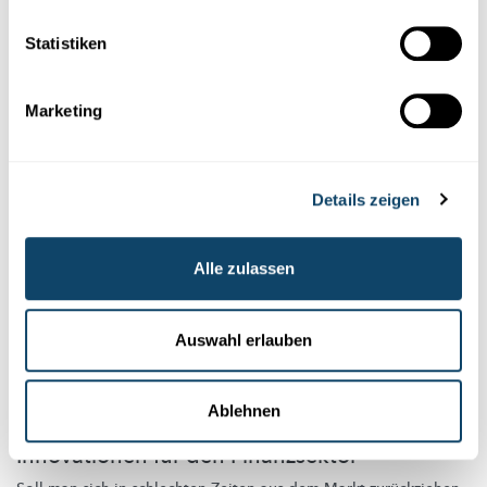
Doktorand der Universität Luxemburg entdeckt Betrug in der
Blockchain der
Kryptowährung
Ether.
Statistiken
SnT
,
Université du Luxembourg
Marketing
Details zeigen
Alle zulassen
Auswahl erlauben
Forschung in Luxemburg
PORTRAIT EINER FORSCHERIN AN DER LUXEMBOURG SCHOOL
Ablehnen
OF FINANCE
Innovationen für den Finanzsektor