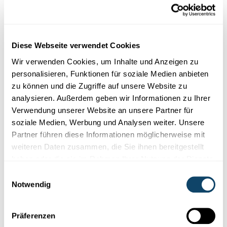
Auch interessant
FINANZEN
RECHT
WIRTSCHAFT
Diese Webseite verwendet Cookies
Wir verwenden Cookies, um Inhalte und Anzeigen zu
personalisieren, Funktionen für soziale Medien anbieten
zu können und die Zugriffe auf unsere Website zu
analysieren. Außerdem geben wir Informationen zu Ihrer
Verwendung unserer Website an unsere Partner für
soziale Medien, Werbung und Analysen weiter. Unsere
Partner führen diese Informationen möglicherweise mit
weiteren Daten zusammen, die Sie ihnen bereitgestellt
haben oder die sie im Rahmen Ihrer Nutzung der Dienste
Forschung in Luxemburg
gesammelt haben.
Einwilligungsauswahl
Notwendig
SCHWACHSTELLE IN DER BLOCKCHAIN
Kryptowährung: Luxemburger Forscher
decken betrügerische Praktiken auf
Präferenzen