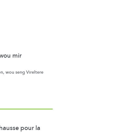
 wou mir
, wou seng Vireltere
hausse pour la