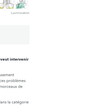
Luxinnovation
veut intervenir
eusement
 ces problèmes.
et morceaux de
ns la catégorie