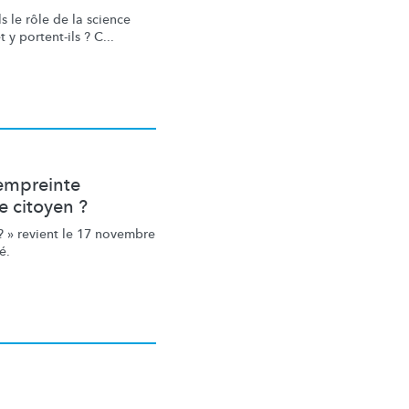
s le rôle de la science
y portent-ils ? C...
 empreinte
 citoyen ?
? » revient le 17 novembre
é.