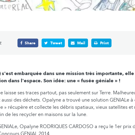
z
Share
Tweet
Mail
Print
 s'est embarquée dans une mission très importante, elle 
tion dans l'espace. Son idée: une « fusée géniale » !
ne laisse ses traces partout, pas seulement sur Terre. Malheur
 aussi des déchets. Opalyne a trouvé une solution GENIALe à
e » récupère et collecte les débris spatiaux, vieux satellites 
afin de les recycler en maisons sur la lune.
 GENIALe, Opalyne RODRIQUES CARDOSO a reçu le 1er prix da
u Concours GENIAL 2014.