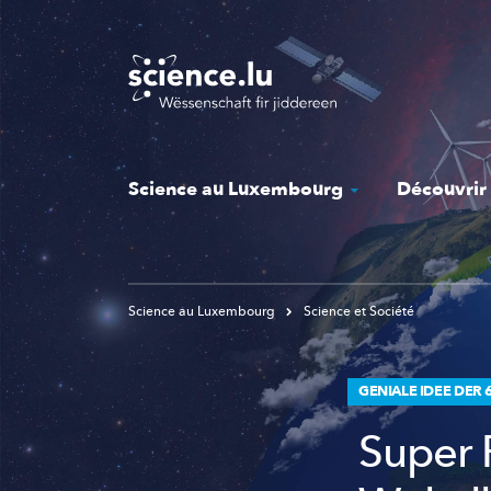
Skip
to
main
content
Science au Luxembourg
Découvrir
Science au Luxembourg
Science et Société
GENIALE IDEE DER
Super 