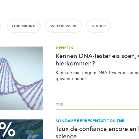
t
LUXEMBURG
WETTBEWERB
KINDER
GENETIK
Kënnen DNA-Tester eis soen,
hierkommen?
Kann ee mat engem DNA-Test erausfannen
gewunnt hunn?
FNR
SONDAGE REPRÉSENTATIF DU FNR
Taux de confiance encore en 
science