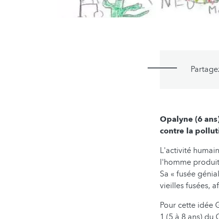
Partage
Opalyne (6 ans)
contre la pollu
L'activité humai
l'homme produit
Sa « fusée génial
vieilles fusées, 
Pour cette idée
1 (5 à 8 ans) d