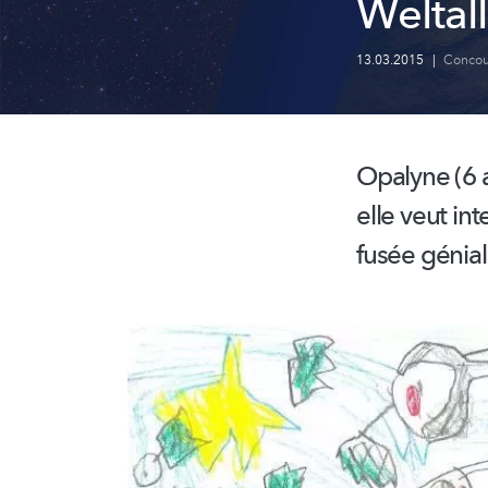
Weltall
13.03.2015
|
Concou
Opalyne (6 
elle veut in
fusée géniale