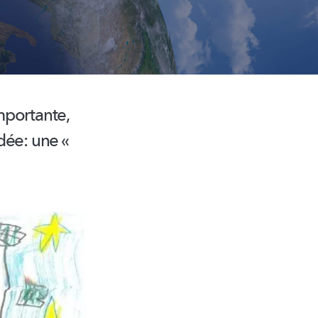
mportante,
idée: une «