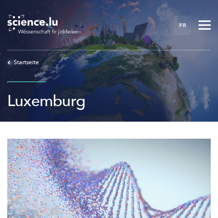
Skip
to
FR
main
content
Startseite
Luxemburg