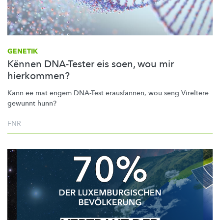
GENETIK
Kënnen DNA-Tester eis soen, wou mir
hierkommen?
Kann ee mat engem DNA-Test erausfannen, wou seng Vireltere
gewunnt hunn?
FNR