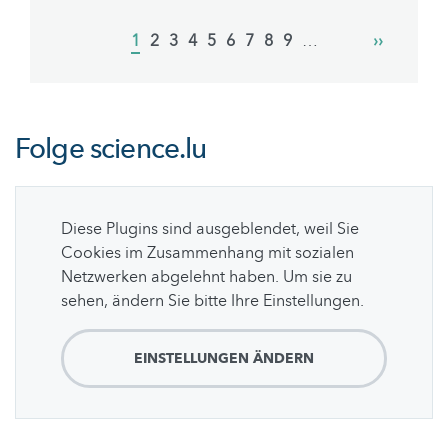
Pagination
Current
1
Page
2
Page
3
Page
4
Page
5
Page
6
Page
7
Page
8
Page
9
…
Next
››
page
page
Folge
science.lu
Diese Plugins sind ausgeblendet, weil Sie
Cookies im Zusammenhang mit sozialen
Netzwerken abgelehnt haben. Um sie zu
sehen, ändern Sie bitte Ihre Einstellungen.
EINSTELLUNGEN ÄNDERN