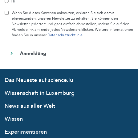
FR
Wenn Sie dieses Kästchen ankreuzen, erklären Sie sich damit
einverstanden, unseren Newsletter zu erhalten. Sie können den
Newsletter jederzeit und ganz einfach abbestellen, indem Sie auf den
Abmeldelink am Ende jedes Newsletters klicken. Weitere Informationen
finden Sie in unserer
Datenschutzrichtlinie
.
Das Neueste auf science.lu
Wissenschaft in Luxemburg
News aus aller Welt
Wissen
Experimentieren