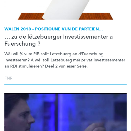
WALEN 2018 – POSITIOUNE VUN DE PARTEIEN…
… zu de lëtzebuerger Investissementer a
Fuerschung ?
Wéi vill % vum PIB sollt Lëtzebuerg an
d’Fuerschung
investéieren?
A wéi soll Lëtzebuerg méi privat
Investissementer
an RDI
stimuléieren?
Deel 2 vun eiser Serie.
FNR