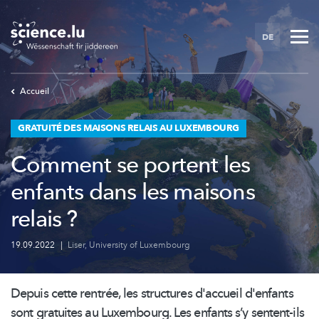
Skip
to
DE
main
content
Accueil
GRATUITÉ DES MAISONS RELAIS AU LUXEMBOURG
Comment se portent les
enfants dans les maisons
relais ?
19.09.2022
|
Liser
,
University of Luxembourg
Depuis cette rentrée, les structures d'accueil d'enfants
sont gratuites au Luxembourg. Les enfants s’y sentent-ils