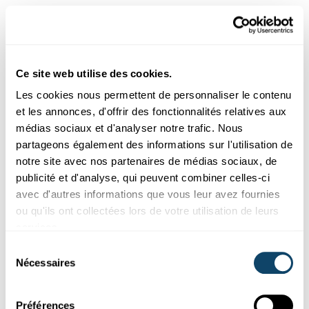
Dans quelle mesure les
déclarations des enfants sont-elles
Ce site web utilise des cookies.
fiables ? Les enfants savent-ils ce
Les cookies nous permettent de personnaliser le contenu
qui est bon pour eux ?
et les annonces, d'offrir des fonctionnalités relatives aux
médias sociaux et d'analyser notre trafic. Nous
« Entre scientifiques, on s’accorde à dire qu’il faut
partageons également des informations sur l'utilisation de
interroger les enfants eux-mêmes sur la façon dont ils
notre site avec nos partenaires de médias sociaux, de
perçoivent leur vie et leurs expériences et sur la manière
publicité et d'analyse, qui peuvent combiner celles-ci
dont ils se sentent. Bien sûr, les enfants ne savent pas
avec d'autres informations que vous leur avez fournies
toujours ce qui est bon pour eux et ce qui ne l'est pas. Ou
ou qu'ils ont collectées lors de votre utilisation de leurs
ils donnent les réponses qu'ils pensent que les adultes
services.
attendent d'eux. Pour brosser un tableau complet, il est
Sélection
donc important d’interroger aussi le cercle d'adultes
Nécessaires
du
autour de l'enfant. Nous avons vu, par exemple, que les
consentement
parents ont évalué la situation et l’état émotionnel des
Préférences
enfants pendant le confinement différemment que les