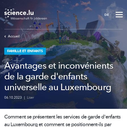
Skip
to
DE
main
content
Accueil
FAMILLE ET ENFANTS
Avantages et inconvénients
de la garde d'enfants
universelle au Luxembourg
06.10.2023
|
Liser
Comment se présentent les services de garde d'enfants
au Luxembourg et comment se
positionnent-ils
par