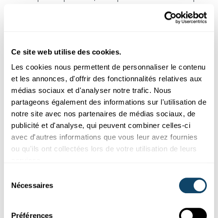
suit :
Tous les parents ont accès à des services
d'accueil abordables.
Cette situation pourrait
s’avérer bénéfique pour les familles à revenu modeste
Ce site web utilise des cookies.
en raison de la réduction des coûts associés à la
Les cookies nous permettent de personnaliser le contenu
garde d'enfants (Hufkens et al., 2021). Elle peut en
et les annonces, d'offrir des fonctionnalités relatives aux
outre contribuer à faire évoluer les perceptions et les
médias sociaux et d'analyser notre trafic. Nous
croyances concernant la prise en charge des jeunes
partageons également des informations sur l'utilisation de
enfants par d’autres personnes que la mère (Rose,
notre site avec nos partenaires de médias sociaux, de
2021). Des éléments suggèrent que la réforme de
publicité et d'analyse, qui peuvent combiner celles-ci
l'accueil des enfants a rendu plus fréquente la garde
avec d'autres informations que vous leur avez fournies
d'enfants par d'autres personnes que la mère
ou qu'ils ont collectées lors de votre utilisation de leurs
(Bousselin, 2022).
services.
Sélection
Elle est avantageuse pour les parents qui
Nécessaires
du
travaillent, en particulier les mères
(Bousselin,
consentement
2022). Cela pourrait contribuer à favoriser l'égalité
entre les sexes en changeant la répartition
Préférences