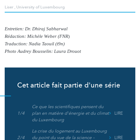
Liser
,
University of Luxembourg
Entretien: Dr. Dhiraj Sabharwal
Rédaction: Michèle Weber (FNR
)
Traduction: Nadia Taouil (t9n)
Photo Audrey Bousselin: Laura Drouot
Cet article fait partie d'une série
Ce que les scientifiques pensent du
1 / 4
plan en matière d'énergie et du climat
LIRE
du Luxembourg
La crise du logement au Luxembourg
2 / 4
du point du vue de la science –
LIRE