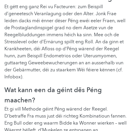
Et gëtt eng ganz Rei vu Facteuren: zum Beispill
d’geneetesch Veranlagung oder den Alter. ​​Jonk Frae
leiden dacks méi ënner dëser Péng ewéi eeler Fraen, well
de Prostaglandinspigel grad no dem Asetze vun de
Reegelbluddungen immens héich ka sinn. Mee och de
Stresslevel oder d’Ernärung spillt eng Roll. An da ginn et
Krankheeten, déi Afloss op d’Péng wärend der Reegel
hunn, zum Beispill Endometrios oder Uterusmyomen,
guttaarteg Geweebewucherungen an an ausserhalb vun
der Gebärmutter, déi zu staarkem Wéi féiere kënnen (cf.
Infobox).
Wat kann een da géint dës Péng
maachen?
Et gi vill Methode géint Péng wärend der Reegel.
D’betraffe Fra muss just déi richteg Kombinatioun fannen.
Eng Bull oder eng waarm Bidde ka Wonner wierken – well
​​Wäermt hëlleft, d’Muskelen ze entspanen an