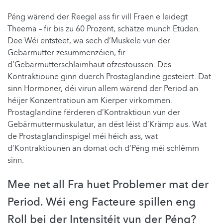
Péng wärend der Reegel ass fir vill Fraen e leidegt
Theema – fir bis zu ​​60 Prozent, schätze munch Etüden.
Dee Wéi entsteet, wa sech d’Muskele vun der
Gebärmutter zesummenzéien, fir
d’Gebärmutterschläimhaut ofzestoussen. Dës
Kontraktioune ginn duerch Prostaglandine gesteiert. Dat
sinn Hormoner, déi virun allem wärend der Period an
héijer Konzentratioun am Kierper virkommen.
Prostaglandine fërderen d’Kontraktioun vun der
Gebärmuttermuskulatur, an dëst léist d’Krämp aus. Wat
de Prostaglandinspigel méi héich ass, wat
d’Kontraktiounen an domat och d’Péng méi schlëmm
sinn.
Mee net all Fra huet Problemer mat der
Period. Wéi eng Facteure spillen eng
Roll bei der Intensitéit vun der Péng?