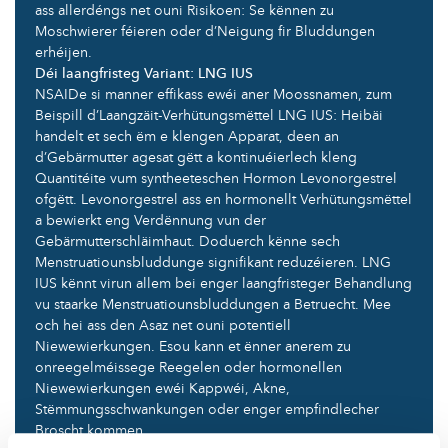
ass allerdéngs net ouni Risikoen: Se kënnen zu
Moschwierer féieren oder d’Neigung fir Bluddungen
erhéijen.
Déi laangfristeg Variant: ​​LNG IUS
NSAIDe si manner effikass ewéi aner Moossnamen, zum
Beispill d’Laangzäit-Verhütungsmëttel LNG IUS: Heibäi
handelt et sech ëm e klengen Apparat, deen an
d’Gebärmutter agesat gëtt a kontinuéierlech kleng
Quantitéite vum syntheeteschen Hormon Levonorgestrel
ofgëtt. Levonorgestrel ass en hormonellt Verhütungsmëttel
a bewierkt eng Verdënnung vun der
Gebärmutterschläimhaut. Doduerch kënne sech
Menstruatiounsbluddunge signifikant reduzéieren. LNG
IUS kënnt virun allem bei enger laangfristeger Behandlung
vu staarke Menstruatiounsbluddungen a Betruecht. Mee
och hei ass den Asaz net ouni potentiell
Niewewierkungen. Esou kann et ënner anerem zu
onreegelméissege Reegelen oder hormonellen
Niewewierkungen ewéi Kappwéi, Akne,
Stëmmungsschwankungen oder enger empfindlecher
Broscht kommen.