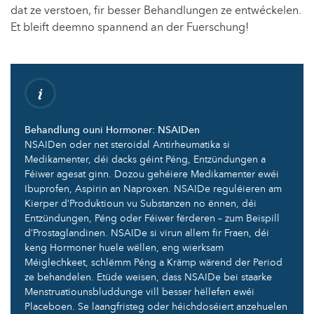
dat ze verstoen, fir besser Behandlungen ze entwéckelen.
Et bleift deemno spannend an der Fuerschung!
Behandlung ouni Hormoner: ​​NSAIDen
NSAIDen oder net steroidal Antirheumatika si
Medikamenter, déi dacks géint Péng, Entzündungen a
Féiwer agesat ginn. Dozou gehéiere Medikamenter ewéi
Ibuprofen, Aspirin an Naproxen. NSAIDe reguléieren am
Kierper d’Produktioun vu Substanzen no ënnen, déi
Entzündungen, Péng oder Féiwer fërderen – zum Beispill
d’Prostaglandinen. NSAIDe si virun allem fir Fraen, déi
keng Hormoner huele wëllen, eng wierksam
Méiglechkeet, schlëmm Péng a Krämp wärend der Period
ze behandelen. Etüde weisen, dass NSAIDe bei staarke
Menstruatiounsbluddunge vill besser hëllefen ewéi
Placeboen. Se laangfristeg oder héichdoséiert anzehuelen