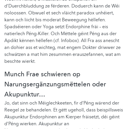
d’Duerchbluddung ze fërderen. Doduerch kann de Wéi
noloossen. Obwuel et sech vläicht paradox unhéiert,
kann och ​​liicht bis moderat Beweegung hëllefen.
Spadséieren oder Yoga setzt Endorphine fräi – eis
natierlech Péng-Killer. Och Mëttele géint Péng aus der
Apdikt kënnen hëllefen (cf. Infobox). All Fra ass anescht
an dohier ass et wichteg, mat engem Dokter driwwer ze
schwätzen a mat him zesummen erauszefannen, wat am
beschte wierkt.
Munch Frae schwieren op
Narungsergänzungsmëttelen oder
Akupunktur…
Jo, dat sinn och Méiglechkeeten, fir d’Péng wärend der
Reegel ze behandelen. Et gëtt ugeholl, dass beispillsweis
Akupunktur Endorphinen am Kierper fräisetzt, déi géint
d’Péng wierken. Akupunktur an