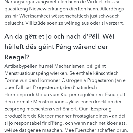
Narungsergänzungsmëttelen hunn de Virdeel, dass se
quasi keng Niewewierkungen dierften hunn. Allerdéngs
ass hir ​​Wierksamkeet wëssenschaftlech just schwaach
beluecht. Vill Etüde soen ze wéineg aus oder si verzerrt.
An da gëtt et jo och nach d’Pëll. Wéi
hëlleft dës géint Péng wärend der
Reegel?
​​​Antibabypëllen hu méi Mechanismen, déi géint
Menstruatiounspéng wierken. Se enthale kënschtlech
Forme vun den Hormoner Östrogen a Progesteron (an e
puer Fäll just Progesteron), déi d’natierlech
Hormonproduktioun vum Kierper reguléieren. Esou gëtt
den normale Menstruatiounszyklus ënnerdréckt an den
Eesprong meeschtens verhënnert. Ouni Eesprong
produzéiert de Kierper manner Prostaglandinen – an déi
si jo responsabel fir d’Péng, och wann nach net kloer ass,
wéi se dat genee maachen. Mee Fuerscher schaffen drun,