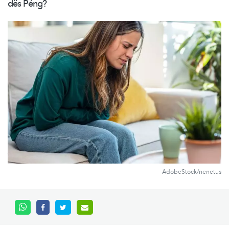
dës Péng?
AdobeStock/nenetus