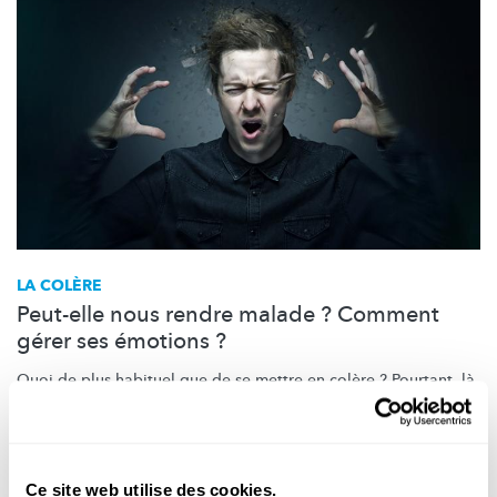
LA COLÈRE
Peut-elle nous rendre malade ? Comment
gérer ses émotions ?
Quoi de plus habituel que de se mettre en colère ? Pourtant, là
où certains ravalent leur colère, d'autres la laissent toujours
exploser tel un volcan. Aucune de ces deux réactions extrêmes
n'est bo...
Ce site web utilise des cookies.
University of Luxembourg