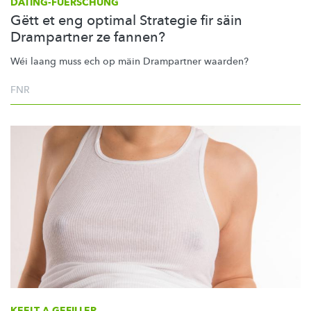
DATING-FUERSCHUNG
Gëtt et eng optimal Strategie fir säin
Drampartner ze fannen?
Wéi laang muss ech op mäin Drampartner waarden?
FNR
KEELT A GEFILLER