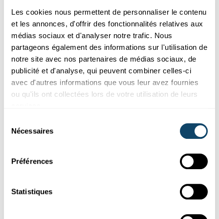
Les cookies nous permettent de personnaliser le contenu
et les annonces, d'offrir des fonctionnalités relatives aux
médias sociaux et d'analyser notre trafic. Nous
partageons également des informations sur l'utilisation de
notre site avec nos partenaires de médias sociaux, de
publicité et d'analyse, qui peuvent combiner celles-ci
avec d'autres informations que vous leur avez fournies
ou qu'ils ont collectées lors de votre utilisation de leurs
services.
Sélection
Nécessaires
du
consentement
JEUX VIDÉO VIOLENTS
Préférences
L’identification avec le personnage influence
notre comportement social
Statistiques
Notre comportement après des jeux vidéo violents est
également influencé par le rôle du personnage adopté dans le
jeu.