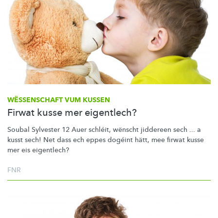
WËSSENSCHAFT VUM KUSSEN
Firwat kusse mer eigentlech?
Soubal Sylvester 12 Auer schléit, wënscht jiddereen sech ... a
kusst sech! Net dass ech eppes dogéint hätt, mee firwat kusse
mer eis eigentlech?
FNR