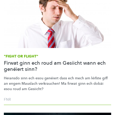
"FIGHT OR FLIGHT"
Firwat ginn ech roud am Gesiicht wann ech
genéiert sinn?
Heiansdo sinn ech esou genéiert dass ech mech am léifste giff
an engem Mauslach verkrauchen! Ma firwat ginn ech dobäi
esou roud am Gesiicht?
FNR