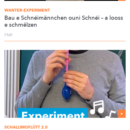
WANTER-EXPERIMENT
Bau e Schnéimännchen ouni Schnéi – a looss
e schmëlzen
FNR
SCHALLIMOFLÜTT
2.0