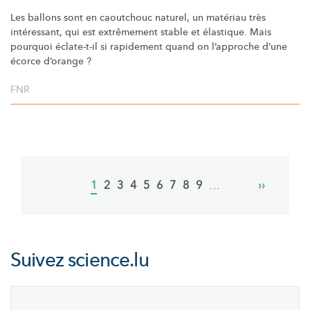
Les ballons sont en caoutchouc naturel, un matériau très
intéressant, qui est extrêmement stable et élastique. Mais
pourquoi éclate-t-il si rapidement quand on l’approche d’une
écorce d’orange ?
FNR
Pagination
Current
1
Page
2
Page
3
Page
4
Page
5
Page
6
Page
7
Page
8
Page
9
…
Next
››
page
page
Suivez
science.lu