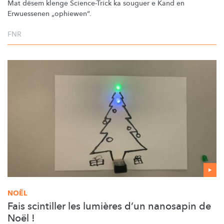
Mat dësem klenge Science-Trick ka souguer e Kand en
Erwuessenen
„ophiewen“.
FNR
NOËL
Fais scintiller les lumières d’un nanosapin de
Noël !