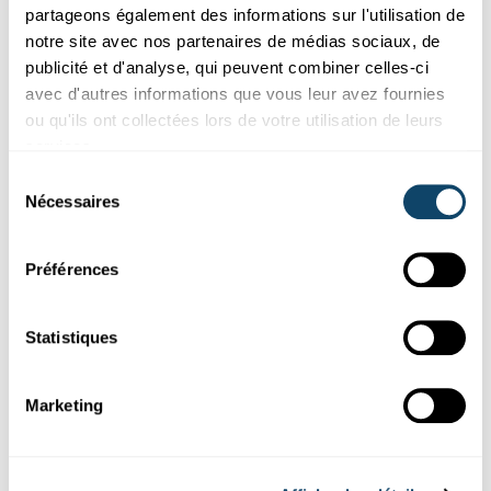
partageons également des informations sur l'utilisation de
notre site avec nos partenaires de médias sociaux, de
publicité et d'analyse, qui peuvent combiner celles-ci
avec d'autres informations que vous leur avez fournies
ou qu'ils ont collectées lors de votre utilisation de leurs
services.
Sélection
Nécessaires
du
consentement
Préférences
DE "GLIESENE" MËNSCH
Statistiques
Wat kënne “Wearables” iwwert eis soen?
Apple watch, Google Glass a Co. Déi meescht moossen domatt
Marketing
hir Fitness, mee do stécht awer méi dohanner... Mr Science, wat
kënnen dës technesch Geräter iwwert eis soen?
FNR