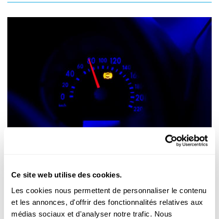
SENSOREN AM AUTO
Wéi funktionéieren modern
Antiblockéiersystemer?
Ce site web utilise des cookies.
Wisou hëlleft Mathematik beim Bremsen?
Les cookies nous permettent de personnaliser le contenu
et les annonces, d'offrir des fonctionnalités relatives aux
FNR
médias sociaux et d'analyser notre trafic. Nous