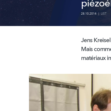
piézoé
28.10.2014
|
LIST
Jens Kreisel
Mais commen
matériaux
i