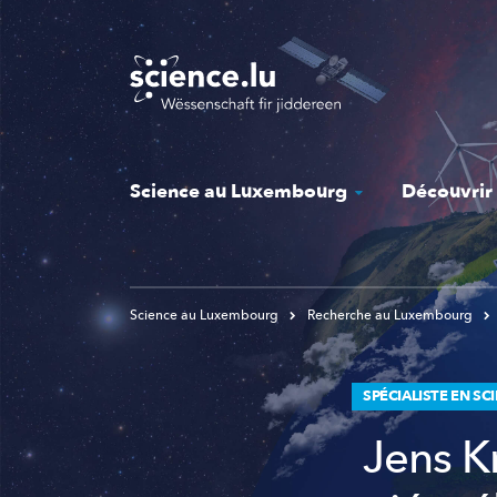
Skip
to
main
content
Science au Luxembourg
Découvrir
Science au Luxembourg
Recherche au Luxembourg
SPÉCIALISTE EN SC
Jens Kr