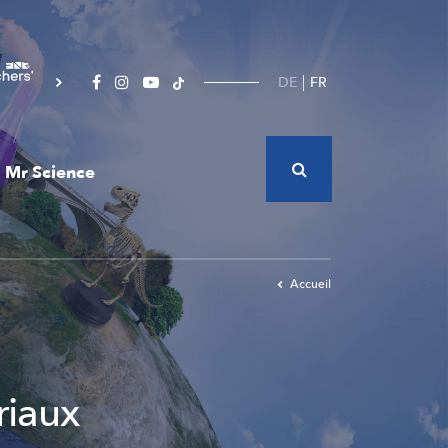
DE
FR
Mr Science
Accueil
riaux