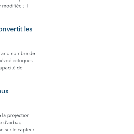
 modifiée : il
nvertit les
s grand nombre de
iézoélectriques
capacité de
aux
 la projection
me d’airbag
n sur le capteur.