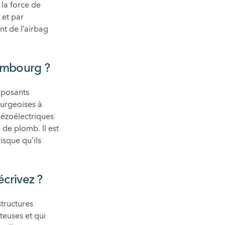
 la force de
 et par
t de l’airbag
xembourg ?
mposants
urgeoises à
iézoélectriques
 de plomb. Il est
isque qu’ils
écrivez ?
tructures
teuses et qui