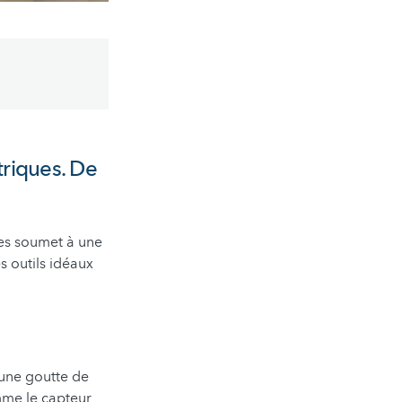
triques. De
les soumet à une
s outils idéaux
’une goutte de
mme le capteur