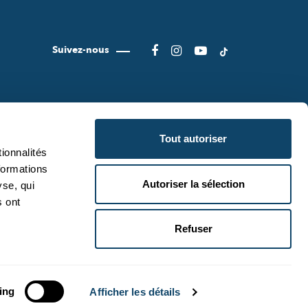
Suivez-nous
Tout autoriser
ionnalités
formations
Autoriser la sélection
yse, qui
CIENCE.LU
CONDITIONS D'UTILISATION
s ont
IENCE.LU
POLITIQUE DE CONFIDENTIALITÉ
Refuser
POLITIQUE COOKIES
RETOUR EN HAUT
ing
Afficher les détails