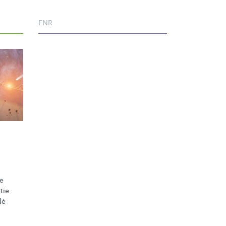
FNR
Le
tie
lé