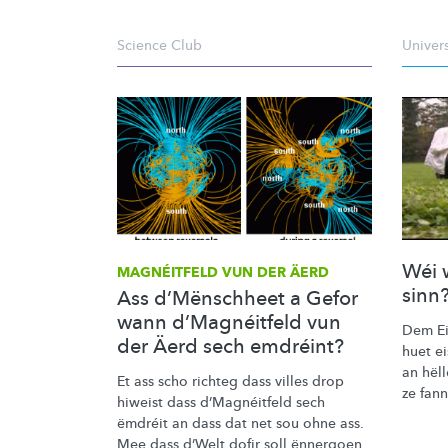
Science Club
Univer
Wéi 
MAGNÉITFELD VUN DER ÄERD
sinn
Ass d’Mënschheet a Gefor
wann d’Magnéitfeld vun
Dem Ei
der Äerd sech emdréint?
huet e
an hël
Et ass scho richteg dass villes drop
ze fan
hiweist dass
d’Magnéitfeld
sech
ëmdréit an dass dat net sou ohne ass.
Mee dass d’Welt dofir soll ënnergoen