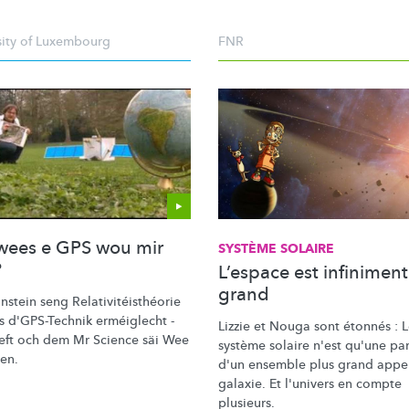
sity of Luxembourg
FNR
wees e GPS wou mir
SYSTÈME SOLAIRE
?
L’espace est infiniment
grand
nstein seng
Relativitéisthéorie
is d'GPS-Technik erméiglecht -
Lizzie et Nouga sont étonnés : 
left och dem Mr Science säi Wee
système solaire n'est qu'une par
nen.
d'un ensemble plus grand appe
galaxie. Et l'univers en compte
plusieurs.