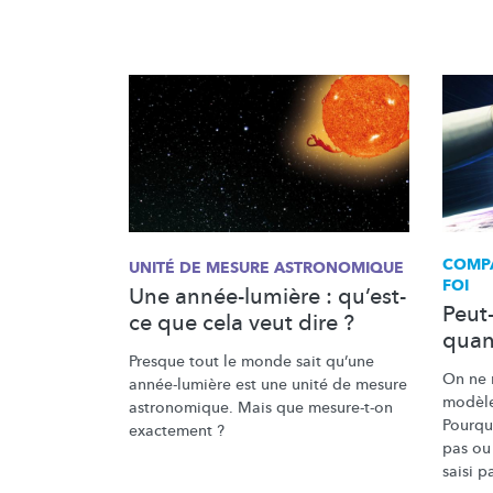
COMPA
UNITÉ DE MESURE ASTRONOMIQUE
FOI
Une année-lumière : qu’est-
Peut
ce que cela veut dire ?
quand
Presque tout le monde sait qu’une
On ne 
année-lumière
est une unité de mesure
modèle
astronomique. Mais que mesure-t-on
Pourquo
exactement ?
pas ou 
saisi p