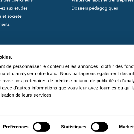
ts des chercheurs
Visites de labos et d’entreprises
pez aux études
Dossiers pédagogiques
 et société
ments
okies.
t de personnaliser le contenu et les annonces, d'offrir des fonct
ux et d'analyser notre trafic. Nous partageons également des in
site avec nos partenaires de médias sociaux, de publicité et d'anal
created and managed by
À PROPOS DE S
 avec d'autres informations que vous leur avez fournies ou qu'il
L'ÉQUIPE DE SC
lisation de leurs services.
CONTACT
Préférences
Statistiques
Market