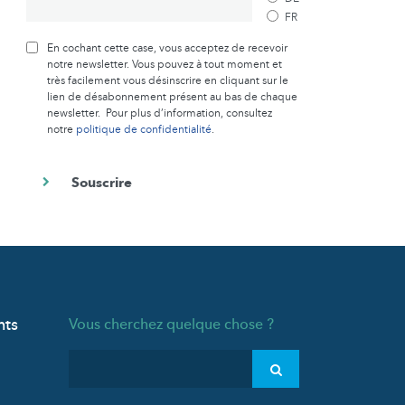
FR
En cochant cette case, vous acceptez de recevoir
notre newsletter. Vous pouvez à tout moment et
très facilement vous désinscrire en cliquant sur le
lien de désabonnement présent au bas de chaque
newsletter. Pour plus d’information, consultez
notre
politique de confidentialité
.
nts
Vous cherchez quelque chose ?