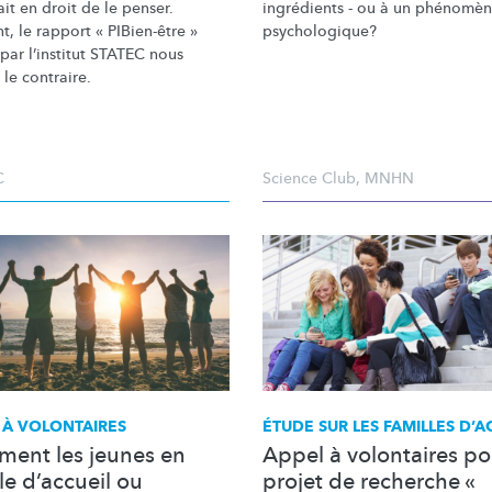
it en droit de le penser.
ingrédients - ou à un phénomè
t, le rapport « PIBien-être »
psychologique?
par l’institut STATEC nous
le contraire.
C
Science Club
,
MNHN
 À VOLONTAIRES
ÉTUDE SUR LES FAMILLES D’A
ent les jeunes en
Appel à volontaires po
le d’accueil ou
projet de recherche «