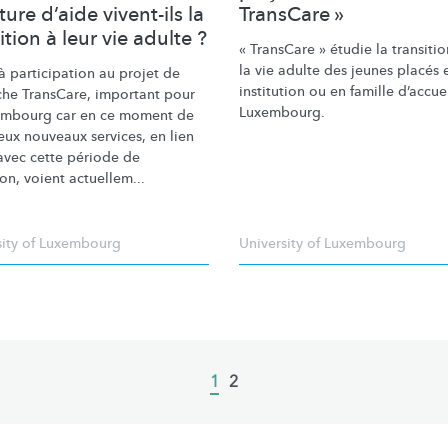
ture d’aide vivent-ils la
TransCare »
ition à leur vie adulte ?
« TransCare » étudie la transitio
la vie adulte des jeunes placés 
à participation au projet de
institution ou en famille d’accue
che TransCare, important pour
Luxembourg.
embourg car en ce moment de
ux nouveaux services, en lien
 avec cette période de
ion, voient actuellem...
sity of Luxembourg
University of Luxembourg
Current
1
Page
2
page