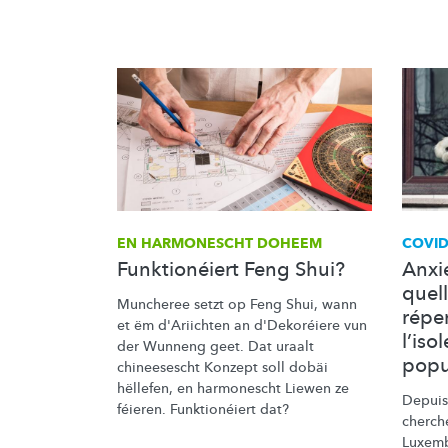
EN HARMONESCHT DOHEEM
COVID
Funktionéiert Feng Shui?
Anxié
quell
Muncheree setzt op Feng Shui, wann
répe
et ëm d'Ariichten an d'Dekoréiere vun
l’iso
der Wunneng geet. Dat uraalt
popu
chineesescht Konzept soll dobäi
hëllefen, en harmonescht Liewen ze
Depuis
féieren.
Funktionéiert
dat?
cherch
Luxemb