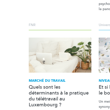
psychol
la pan
FNR
Univer
MARCHÉ DU TRAVAIL
NIVEA
Quels sont les
Et si
déterminants à la pratique
le b
du télétravail au
Un meil
Luxembourg ?
synony