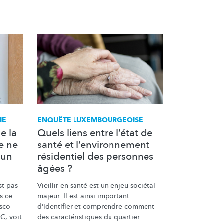
IE
ENQUÊTE
LUXEMBOURGEOISE
e la
Quels liens entre l’état de
e ne
santé et l’environnement
 un
résidentiel des personnes
âgées ?
st pas
Vieillir en santé est un enjeu sociétal
s ce
majeur. Il est ainsi important
esco
d’identifier
et comprendre comment
C, voit
des
caractéristiques
du quartier