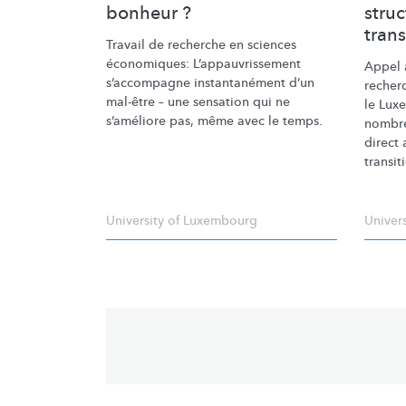
bonheur ?
struc
trans
Travail de recherche en sciences
économiques:
L’appauvrissement
Appel 
s’accompagne
instantanément
d’un
recher
mal-être – une sensation qui ne
le Lux
s’améliore pas, même avec le temps.
nombre
direct
transit
University of Luxembourg
Univer
Pagination