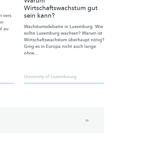
Warum
Wirtschaftswachstum gut
sein kann?
n vers
en
Wachstumsdebatte
in Luxemburg: Wie
il au
sollte Luxemburg wachsen? Warum ist
Wirtschaftswachstum
überhaupt nötig?
Ging es in Europa nicht auch lange
ohne...
University of Luxembourg
Next
››
page