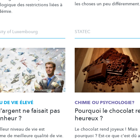
les choses un peu
différemment
ogique des restrictions liées à
démie.
sity of Luxembourg
STATEC
U DE VIE ÉLEVÉ
CHIMIE OU PSYCHOLOGIE?
 l’argent ne faisait pas
Pourquoi le chocolat re
onheur ?
heureux ?
leur niveau de vie est
Le chocolat rend joyeux ! Mais
me de meilleure qualité de vie.
pourquoi ? Est-ce que c'est dû 