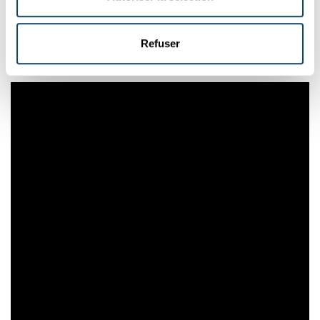
und Patienten am Ende zu Gute kommen können. Und,
dass das offensichtlich begeistern kann, wie man den
Refuser
Videos anmerkt. Drei mal drei Minuten, die sich lohnen.