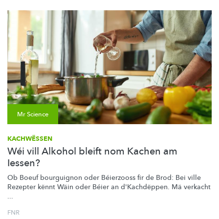
Mr Science
KACHWËSSEN
Wéi vill Alkohol bleift nom Kachen am
Iessen?
Ob Boeuf bourguignon oder Béierzooss fir de Brod: Bei ville
Rezepter kënnt Wäin oder Béier an
d'Kachdëppen.
Mä verkacht
...
FNR