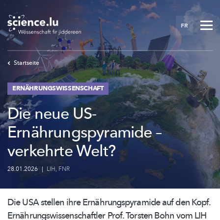
Skip
to
FR
main
content
Startseite
ERNÄHRUNGSWISSENSCHAFT
Die neue US-
Ernährungspyramide –
verkehrte Welt?
28.01.2026
|
LIH
,
FNR
Die USA stellen ihre
Ernährungspyramide
auf den Kopf.
Ernährungswissenschaftler
Prof. Torsten Bohn vom LIH