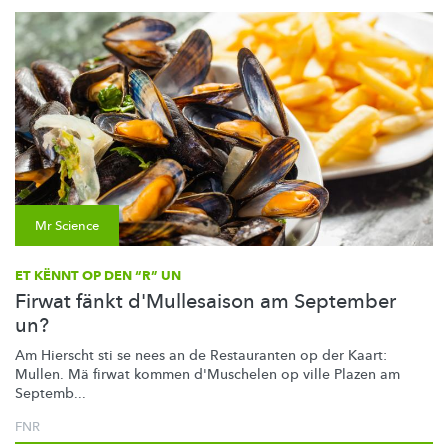
Mr Science
ET KËNNT OP DEN “R” UN
Firwat fänkt d'Mullesaison am September
un?
Am Hierscht sti se nees an de Restauranten op der Kaart:
Mullen. Mä firwat kommen d'Muschelen op ville Plazen am
Septemb...
FNR