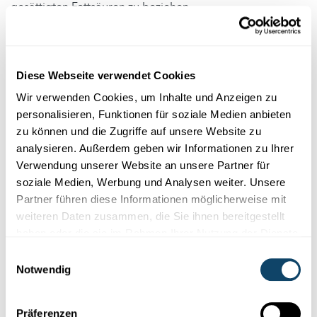
gesättigten Fettsäuren zu beziehen.
Infobox
Diese Webseite verwendet Cookies
Wir verwenden Cookies, um Inhalte und Anzeigen zu
Fleisch und Gesundheit: ist der Verzehr von
personalisieren, Funktionen für soziale Medien anbieten
rotem und verarbeitetem Fleisch
zu können und die Zugriffe auf unsere Website zu
krebserregend?
analysieren. Außerdem geben wir Informationen zu Ihrer
Verwendung unserer Website an unsere Partner für
soziale Medien, Werbung und Analysen weiter. Unsere
Wie bewerten Sie die Rückkehr zu
Partner führen diese Informationen möglicherweise mit
weiteren Daten zusammen, die Sie ihnen bereitgestellt
Vollmilchprodukten?
haben oder die sie im Rahmen Ihrer Nutzung der Dienste
gesammelt haben.
Einwilligungsauswahl
Milchfett enthält viele gesättigte Fettsäuren und relativ
Notwendig
wenige ungesättigte, was aus ernährungsphysiologischer
Sicht ungünstig ist.
Präferenzen