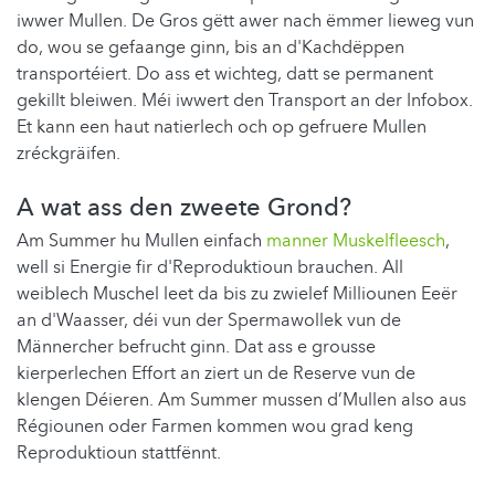
iwwer Mullen. De Gros gëtt awer nach ëmmer lieweg vun
do, wou se gefaange ginn, bis an d'Kachdëppen
transportéiert. Do ass et wichteg, datt se permanent
gekillt bleiwen. Méi iwwert den Transport an der Infobox.
Et kann een haut natierlech och op gefruere Mullen
zréckgräifen.
A wat ass den zweete Grond?
Am Summer hu Mullen einfach
manner Muskelfleesch
,
well si Energie fir d'Reproduktioun brauchen. All
weiblech Muschel leet da bis zu zwielef Milliounen Eeër
an d'Waasser, déi vun der Spermawollek vun de
Männercher befrucht ginn. Dat ass e grousse
kierperlechen Effort an ziert un de Reserve vun de
klengen Déieren. Am Summer mussen d’Mullen also aus
Régiounen oder Farmen kommen wou grad keng
Reproduktioun stattfënnt.