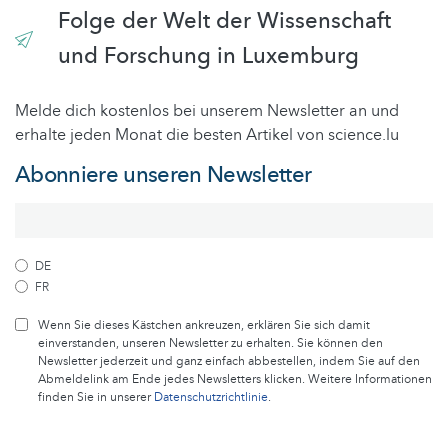
Folge der Welt der Wissenschaft
und Forschung in Luxemburg
Melde dich kostenlos bei unserem Newsletter an und
erhalte jeden Monat die besten Artikel von science.lu
Abonniere unseren Newsletter
DE
FR
Wenn Sie dieses Kästchen ankreuzen, erklären Sie sich damit
einverstanden, unseren Newsletter zu erhalten. Sie können den
Newsletter jederzeit und ganz einfach abbestellen, indem Sie auf den
Abmeldelink am Ende jedes Newsletters klicken. Weitere Informationen
finden Sie in unserer
Datenschutzrichtlinie
.