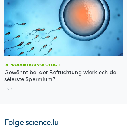
REPRODUKTIOUNSBIOLOGIE
Gewënnt bei der Befruchtung wierklech de
séierste Spermium?
FNR
Folge
science.lu