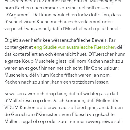
Et seet een effektiv ëmmer nach, datt ee Muschelen, déi
nom Kachen nach ëmmer zou sinn, net soll eessen.
D’Argument: Dat kann nämlech en Indiz dofir sinn, dass
d’Schuel virum Kache mechanesch verklemmt oder
verpescht war, an net, datt d’Muschel nach gelieft huet.
Et gëtt awer heifir kee wëssenschaftleche Beweis. Par
conter gëtt et
eng Studie vun australesche Fuerscher
, déi
dat kontestéiert an och ënnersicht huet. D’Fuerscher hunn
e ganze Koup Muschele giess, déi nom Kachen nach zou
waren an et gouf hinnen net schlecht. Hir Conclusioun:
Muschelen, déi virum Kache frësch waren, an nom
Kachen nach zou sinn, kann een trotzdeem iessen.
Si weisen awer och drop hinn, datt et wichteg ass, datt
d’Mulle frësch op den Dësch kommen, datt Mullen déi
VIRUM Kachen op bleiwen auszortéiert ginn, an datt een
de Geroch an d’Konsistenz vum Fleesch vu gekachte
Mullen – egal ob op oder zou – ëmmer iwwerpréiwe soll.