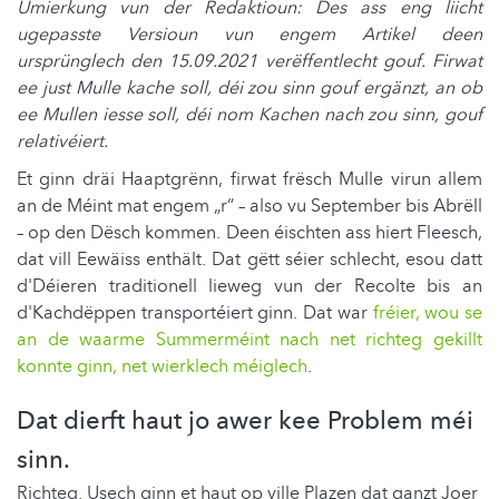
Umierkung vun der Redaktioun: Des ass eng liicht
ugepasste Versioun vun engem Artikel deen
ursprünglech den 15.09.2021 verëffentlecht gouf. Firwat
ee just Mulle kache soll, déi zou sinn gouf ergänzt, an ob
ee Mullen iesse soll, déi nom Kachen nach zou sinn, gouf
relativéiert.
Et ginn dräi Haaptgrënn, firwat frësch Mulle virun allem
an de Méint mat engem „r“ – also vu September bis Abrëll
– op den Dësch kommen. Deen éischten ass hiert Fleesch,
dat vill Eewäiss enthält. Dat gëtt séier schlecht, esou datt
d'Déieren traditionell lieweg vun der Recolte bis an
d'Kachdëppen transportéiert ginn. Dat war
fréier, wou se
an de waarme Summerméint nach net richteg gekillt
konnte ginn, net wierklech méiglech
.
Dat dierft haut jo awer kee Problem méi
sinn.
Richteg. Usech ginn et haut op ville Plazen dat ganzt Joer