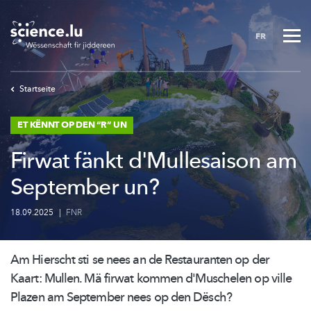
Skip
to
FR
main
content
Startseite
ET KËNNT OP DEN “R” UN
Firwat fänkt d'Mullesaison am
September un?
18.09.2025
|
FNR
Am Hierscht sti se nees an de Restauranten op der
Kaart: Mullen. Mä firwat kommen d'Muschelen op ville
Plazen am September nees op den Dësch?