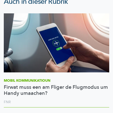
Auch in dieser Rubrik
MOBIL
KOMMUNIKATIOUN
Firwat muss een am Fliger de Flugmodus um
Handy umaachen?
FNR