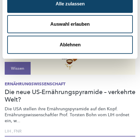
Alle zulassen
Auswahl erlauben
Ablehnen
Wissen
ERNÄHRUNGSWISSENSCHAFT
Die neue US-Ernährungspyramide – verkehrte
Welt?
Die USA stellen ihre
Ernährungspyramide
auf den Kopf.
Ernährungswissenschaftler
Prof. Torsten Bohn vom LIH ordnet
ein, w...
LIH
,
FNR