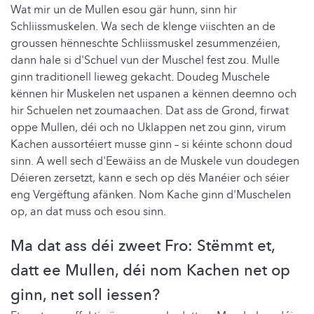
Wat mir un de Mullen esou gär hunn, sinn hir
Schliissmuskelen. Wa sech de klenge viischten an de
groussen hënneschte Schliissmuskel zesummenzéien,
dann hale si d'Schuel vun der Muschel fest zou. Mulle
ginn traditionell lieweg gekacht. Doudeg Muschele
kënnen hir Muskelen net uspanen a kënnen deemno och
hir Schuelen net zoumaachen. Dat ass de Grond, firwat
oppe Mullen, déi och no Uklappen net zou ginn, virum
Kachen aussortéiert musse ginn – si kéinte schonn doud
sinn. A well sech d'Eewäiss an de Muskele vun doudegen
Déieren zersetzt, kann e sech op dës Manéier och séier
eng Vergëftung afänken. Nom Kache ginn d'Muschelen
op, an dat muss och esou sinn.
Ma dat ass déi zweet Fro: Stëmmt et,
datt ee Mullen, déi nom Kachen net op
ginn, net soll iessen?