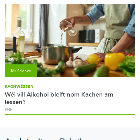
Mr Science
KACHWËSSEN
Wéi vill Alkohol bleift nom Kachen am
Iessen?
FNR