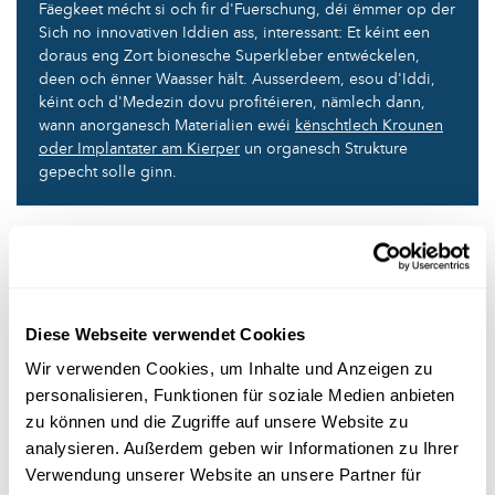
Fäegkeet mécht si och fir d'Fuerschung, déi ëmmer op der
Sich no innovativen Iddien ass, interessant: Et kéint een
doraus eng Zort bionesche Superkleber entwéckelen,
deen och ënner Waasser hält. Ausserdeem, esou d'Iddi,
kéint och d'Medezin dovu profitéieren, nämlech dann,
wann anorganesch Materialien ewéi
kënschtlech Krounen
oder Implantater am Kierper
un organesch Strukture
gepecht solle ginn.
Auteur
: scienceRELATIONS/Kai Dürfeld
Editor
: Michèle Weber (FNR)
Iwwersetzerin
: Danièle Di Cato (why vanilla?)
Diese Webseite verwendet Cookies
Wir verwenden Cookies, um Inhalte und Anzeigen zu
personalisieren, Funktionen für soziale Medien anbieten
Infobox
zu können und die Zugriffe auf unsere Website zu
analysieren. Außerdem geben wir Informationen zu Ihrer
Quellen
Verwendung unserer Website an unsere Partner für