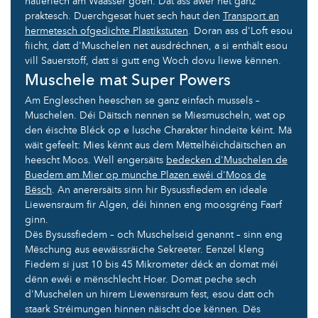
natierlech am Waasser goen. Dat ass awer net ganz
praktesch. Duerchgesat huet sech haut den
Transport an
hermetesch ofgedichte Plastikstuten
. Doran ass d'Loft esou
fiicht, datt d'Muschelen net ausdréchnen, a si enthält esou
vill Sauerstoff, datt si gutt eng Woch dovu liewe kënnen.
Muschele mat Super Powers
Am Engleschen heeschen se ganz einfach mussels –
Muschelen. Déi Däitsch nennen se Miesmuscheln, wat op
den éischte Bléck op e lusche Charakter hindeite kéint. Mä
wäit gefeelt: Mies kënnt aus dem Mëttelhéichdäitschen an
heescht Moos. Well engersäits
bedecken d'Muschelen de
Buedem am Mier op munche Plazen ewéi d'Moos de
Bësch
. An anerersäits sinn hir Bysussfiedem en ideale
Liewensraum fir Algen, déi hinnen eng moosgréng Faarf
ginn.
Dës Bysussfiedem – och Muschelseid genannt – sinn eng
Mëschung aus eewäissräiche Sekreeter. Eenzel kleng
Fiedem si just 10 bis 45 Mikrometer déck an domat méi
dënn ewéi e mënschlecht Hoer. Domat peche sech
d'Muschelen un hirem Liewensraum fest, esou datt och
staark Stréimungen hinnen näischt doe kënnen. Dës