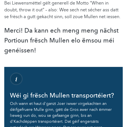
Bei Liewensmëttel gëlt generell de Motto “When in
doubt, throw it out” – also: Wee sech net sécher ass datt
se frësch a gutt gekacht sinn, soll zoue Mullen net iessen.
Merci! Da kann ech meng meng nächst
Portioun frësch Mullen elo ëmsou méi
genéissen!
Wéi gi frësch Mullen transportéiert?
Och wann et haut d'ganzt Joer iwwer virgekachten an
déifgefruere Mulle ginn, gëtt de Gros awer nach ëmmer
lieweg vun do, wou se gefaange ginn, bis an
d'Kachdëppen transportéiert. Dat géif engersäits