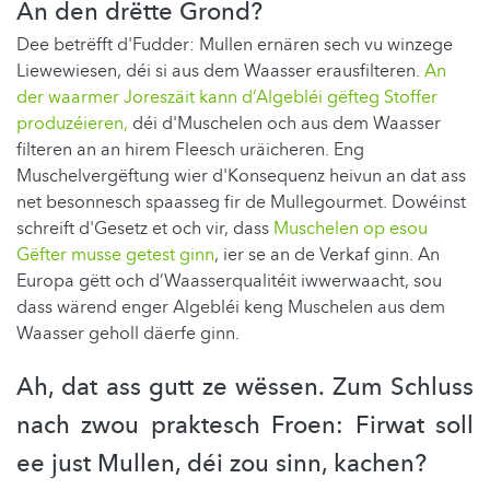
An den drëtte Grond?
Dee betrëfft d'Fudder: Mullen ernären sech vu winzege
Liewewiesen, déi si aus dem Waasser erausfilteren.
An
der waarmer Joreszäit kann d’Algebléi gëfteg Stoffer
produzéieren,
déi d'Muschelen och aus dem Waasser
filteren an an hirem Fleesch uräicheren. Eng
Muschelvergëftung wier d'Konsequenz heivun an dat ass
net besonnesch spaasseg fir de Mullegourmet. Dowéinst
schreift d'Gesetz et och vir, dass
Muschelen op esou
Gëfter musse getest ginn
, ier se an de Verkaf ginn. An
Europa gëtt och d’Waasserqualitéit iwwerwaacht, sou
dass wärend enger Algebléi keng Muschelen aus dem
Waasser geholl däerfe ginn.
Ah, dat ass gutt ze wëssen. Zum Schluss
nach zwou praktesch Froen: Firwat soll
ee just Mullen, déi zou sinn, kachen?