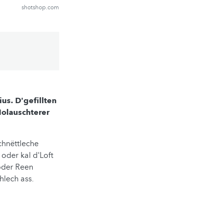
shotshop.com
us. D'gefillten
Nolauschterer
chnëttleche
oder kal d'Loft
 oder Reen
hlech ass.