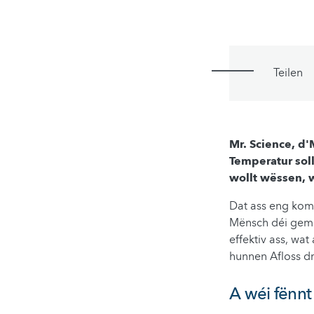
Teilen
Mr. Science, d'
Temperatur soll
wollt wëssen, w
Dat ass eng komp
Mënsch déi gemoo
effektiv ass, wa
hunnen Afloss dr
A wéi fënnt