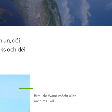
 un, déi
ks och déi
Brrr...de Wand mécht alles
nach méi kal