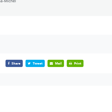
ma-Michel
Share
Tweet
Mail
Print