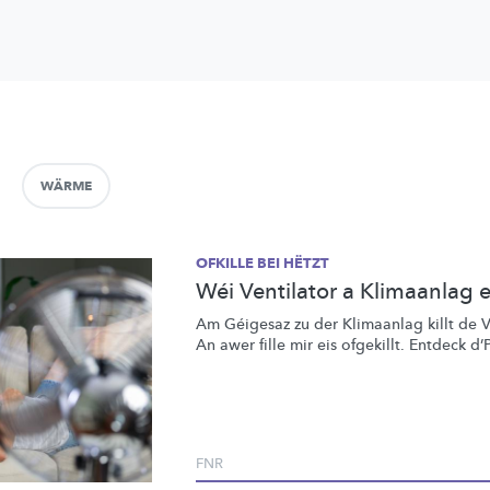
WÄRME
OFKILLE BEI HËTZT
Wéi Ventilator a Klimaanlag ei
Am Géigesaz zu der Klimaanlag killt de V
An awer fille mir eis ofgekillt. Entdeck d’
FNR