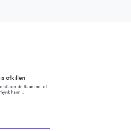
s ofkillen
entilator de Raum net of.
Physik hann...