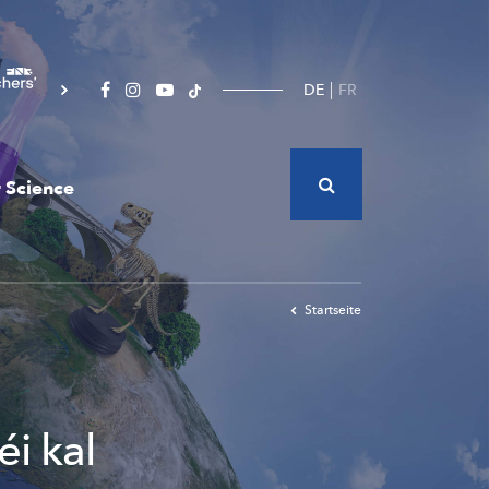
DE
FR
 Science
Startseite
i kal