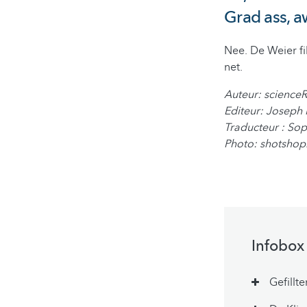
Grad ass, a
Nee. De Weier fil
net.
Auteur: scienc
Editeur: Joseph
Traducteur : Sop
Photo: shotsho
Infobox
Gefillt