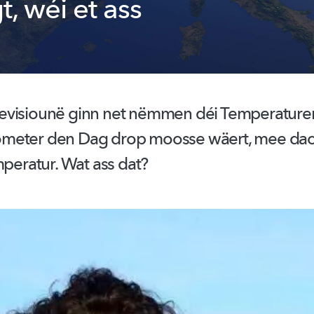
, wéi et ass
evisiounë
ginn net nëmmen déi Temperaturen
meter den Dag drop moosse wäert, mee dac
mperatur. Wat ass dat?