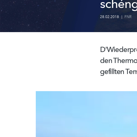
schéngt
28.02.2018
|
FNR
D'Wiederpr
den Thermo
gefillten Te