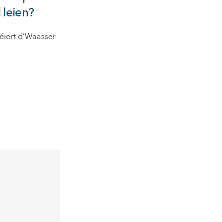
 leien?
réiert d’Waasser