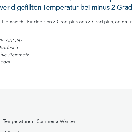
wer d’gefillten Temperatur bei minus 2 Grad
lt jo näischt. Fir dee sinn 3 Grad plus och 3 Grad plus, an da f
eRELATIONS
 Rodesch
hie Steinmetz
p.com
en Temperaturen - Summer a Wanter