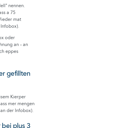
ell" nennen.
ass a 75
Wieder mat
 Infobox).
ox oder
chnung an – an
ech eppes
r gefillten
eisem Kierper
 dass mer mengen
 an der Infobox).
 bei plus 3