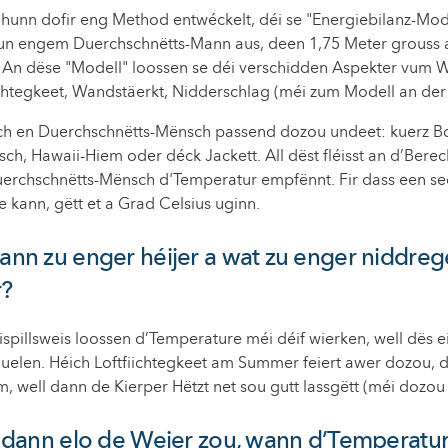
hunn dofir eng Method entwéckelt, déi se "Energiebilanz-Mod
vun engem Duerchschnëtts-Mann aus, deen 1,75 Meter grouss 
 An dëse "Modell" loossen se déi verschidden Aspekter vum 
iichtegkeet, Wandstäerkt, Nidderschlag (méi zum Modell an der
ch en Duerchschnëtts-Mënsch passend dozou undeet: kuerz B
, Hawaii-Hiem oder déck Jackett. All dëst fléisst an d’Bere
Duerchschnëtts-Mënsch d'Temperatur empfënnt. Fir dass een s
le kann, gëtt et a Grad Celsius uginn.
dann zu enger héijer a wat zu enger niddrege
?
pillsweis loossen d’Temperature méi déif wierken, well dës 
elen. Héich Loftfiichtegkeet am Summer feiert awer dozou,
, well dann de Kierper Hëtzt net sou gutt lassgëtt (méi dozou
rt dann elo de Weier zou, wann d’Temperatur