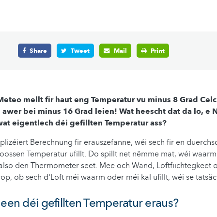
Share
Tweet
Mail
Print
Meteo mellt fir haut eng Temperatur vu minus 8 Grad Celci
 awer bei minus 16 Grad leien! Wat heescht dat da lo, e 
at eigentlech déi gefillten Temperatur ass?
lizéiert Berechnung fir erauszefanne, wéi sech fir en duerchs
ssen Temperatur ufillt. Do spillt net nëmme mat, wéi waarm 
t also den Thermometer seet. Mee och Wand, Loftfiichtegkeet
op, ob sech d'Loft méi waarm oder méi kal ufillt, wéi se tatsäc
 een déi gefillten Temperatur eraus?