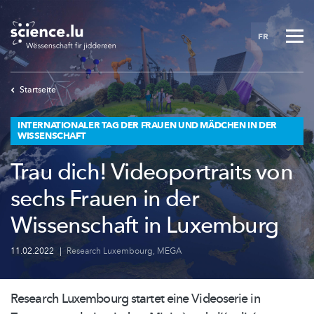
Skip
to
FR
main
content
Startseite
INTERNATIONALER TAG DER FRAUEN UND MÄDCHEN IN DER
WISSENSCHAFT
Trau dich! Videoportraits von
sechs Frauen in der
Wissenschaft in Luxemburg
11.02.2022
|
Research Luxembourg
,
MEGA
Research Luxembourg startet eine Videoserie in