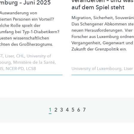
veränderten – und was 
mburg – Juni 2025
auf dem Spiel steht
e Auswanderung von
Migration, Sicherheit,
Souveräni
zierten
Personen ein Vorteil?
Das Schengener Abkommen steh
lche Rolle spielt der
neuen
Herausforderungen.
Vier
numfang bei
Typ-1-Diabetikern?
Forscher aus Luxemburg ordnen
uesten
wissenschaftlichen
Vergangenheit,
Gegenwart und
chten des
Großherzogtums.
Zukunft der Grenzpolitik ein.
ST
,
Liser
,
CHL
,
University of
bourg
,
Ministère de la Santé
,
NS
,
NCER-PD
,
LCSB
University of Luxembourg
,
Liser
Current
1
Page
2
Page
3
Page
4
Page
5
Page
6
Page
7
page