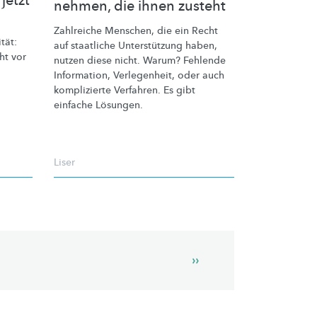
jetzt
nehmen, die ihnen zusteht
Zahlreiche Menschen, die ein Recht
tät:
auf staatliche
Unterstützung
haben,
t vor
nutzen diese nicht. Warum? Fehlende
Information, Verlegenheit, oder auch
komplizierte Verfahren. Es gibt
einfache Lösungen.
Liser
Next
››
page