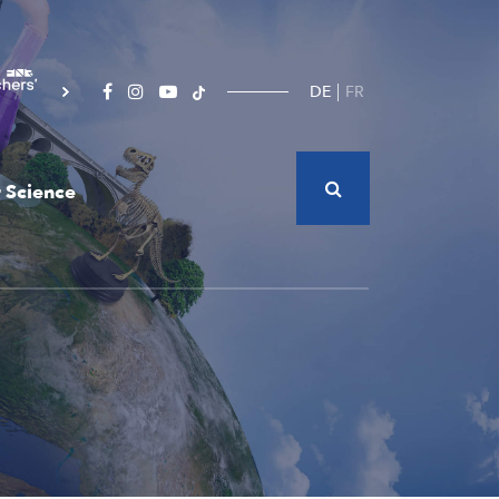
DE
FR
 Science