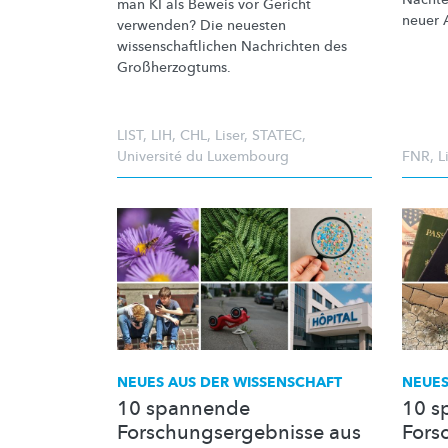
man KI als Beweis vor Gericht
neuer
verwenden? Die neuesten
wissenschaftlichen
Nachrichten des
Großherzogtums.
LIST
,
LIH
,
CHL
,
Liser
,
STATEC
,
Université du Luxembourg
FNR
,
L
NEUES AUS DER WISSENSCHAFT
NEUES
10 spannende
10 s
Forschungsergebnisse aus
Fors