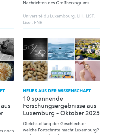
Nachrichten des
Großherzogtums.
Université du Luxembourg
,
LIH
,
LIST
,
Liser
,
FNR
FT
NEUES AUS DER WISSENSCHAFT
10 spannende
 aus
Forschungsergebnisse aus
r
Luxemburg – Oktober 2025
Gleichstellung
der Geschlechter:
welche Fortschritte macht Luxemburg?
es noch