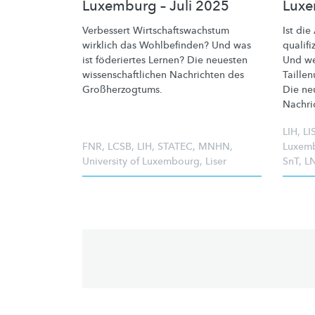
Luxemburg – Juli 2025
Luxe
Verbessert
Wirtschaftswachstum
Ist di
wirklich das Wohlbefinden? Und was
qualifi
ist föderiertes Lernen? Die neuesten
Und we
wissenschaftlichen
Nachrichten des
Taille
Großherzogtums.
Die ne
Nachri
LIH
,
LI
FNR
,
LCSB
,
LIH
,
STATEC
,
MNHN
,
Luxem
University of Luxembourg
,
Liser
SnT
,
L
Pagination