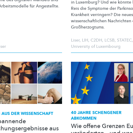
in Luxemburg? Und wie könnte 
Arbeitsmodelle
für Angestellte.
Reis die Symptome der
Parkinso
Krankheit
verringern? Die neues
wissenschaftlichen
Nachrichten 
Großherzogtums.
Liser
,
LIH
,
C2DH
,
LCSB
,
STATEC
,
iser
University of Luxembourg
40 JAHRE SCHENGENER
 AUS DER WISSENSCHAFT
ABKOMMEN
pannende
Wie offene Grenzen E
chungsergebnisse aus