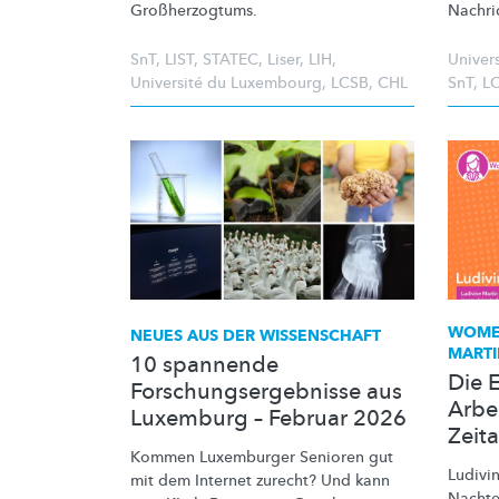
Großherzogtums.
Nachri
SnT
,
LIST
,
STATEC
,
Liser
,
LIH
,
Univer
Université du Luxembourg
,
LCSB
,
CHL
SnT
,
L
WOMEN
NEUES AUS DER WISSENSCHAFT
MARTI
10 spannende
Die 
Forschungsergebnisse aus
Arbei
Luxemburg – Februar 2026
Zeita
Kommen Luxemburger Senioren gut
Ludivin
mit dem Internet zurecht? Und kann
Nachte