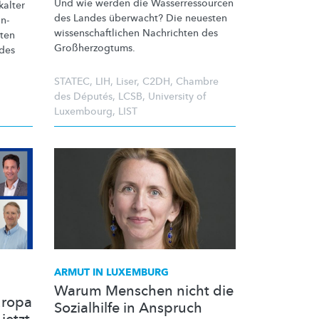
Und wie werden die
Wasserressourcen
kalter
des Landes überwacht? Die neuesten
n-
wissenschaftlichen
Nachrichten des
ten
Großherzogtums.
des
STATEC
,
LIH
,
Liser
,
C2DH
,
Chambre
des Députés
,
LCSB
,
University of
Luxembourg
,
LIST
ARMUT IN LUXEMBURG
Warum Menschen nicht die
uropa
Sozialhilfe in Anspruch