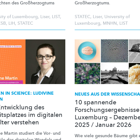
chten des
Großherzogtums
Großherzogtums.
sity of Luxembourg
,
Liser
,
LIST
,
STATEC
,
Liser
,
University of
CSB
,
LIH
,
STATEC
Luxembourg
,
MNHN
,
LIST
 IN SCIENCE: LUDIVINE
NEUES AUS DER WISSENSCHA
N
10 spannende
Entwicklung des
Forschungsergebnisse
tsplatzes im digitalen
Luxemburg – Dezembe
lter verstehen
2025 / Januar 2026
e Martin studiert die Vor- und
Wie viele gesunde Bäume gibt 
ile des digitalen Wandels und