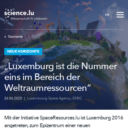
Skip
to
FR
main
content
Startseite
NEUE HORIZONTE
„Luxemburg ist die Nummer
eins im Bereich der
Weltraumressourcen“
26.06.2025
|
Luxembourg Space Agency
,
ESRIC
Mit der Initiative
SpaceResources.lu
ist Luxemburg 2016
angetreten, zum Epizentrum einer neuen