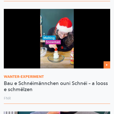
WANTER-EXPERIMENT
Bau e Schnéimännchen ouni Schnéi – a looss
e schmëlzen
FNR