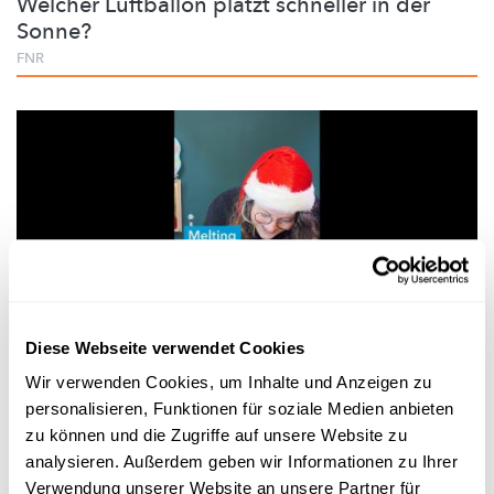
Welcher Luftballon platzt schneller in der
Sonne?
FNR
Experimentieren
Diese Webseite verwendet Cookies
Wir verwenden Cookies, um Inhalte und Anzeigen zu
WANTER-EXPERIMENT
personalisieren, Funktionen für soziale Medien anbieten
Bau e Schnéimännchen ouni Schnéi – a looss
zu können und die Zugriffe auf unsere Website zu
e schmëlzen
analysieren. Außerdem geben wir Informationen zu Ihrer
FNR
Verwendung unserer Website an unsere Partner für