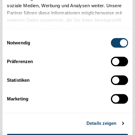
soziale Medien, Werbung und Analysen weiter. Unsere
Partner führen diese Informationen möglicherweise mit
weiteren Daten zusammen, die Sie ihnen bereitgestellt
haben oder die sie im Rahmen Ihrer Nutzung der Dienste
gesammelt haben.
Einwilligungsauswahl
Notwendig
Präferenzen
Experimentieren
Statistiken
SCHALLIMOFLÜTT 2.0
Bastel eng Flütt - mat engem Schallimo an
Marketing
engem Loftballon
FNR
Details zeigen