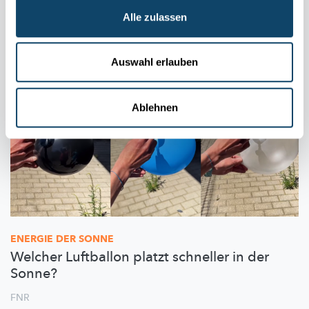
Auch in dieser Rubrik
Alle zulassen
Auswahl erlauben
Ablehnen
ENERGIE DER SONNE
Welcher Luftballon platzt schneller in der
Sonne?
FNR