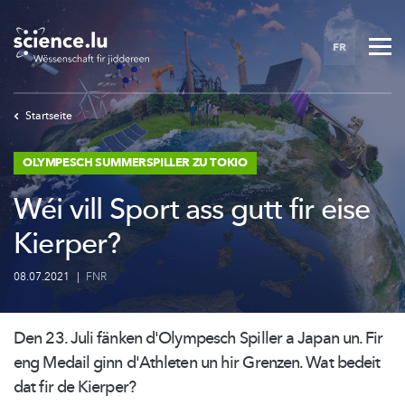
Skip
to
FR
main
content
Startseite
OLYMPESCH SUMMERSPILLER ZU TOKIO
Wéi vill Sport ass gutt fir eise
Kierper?
08.07.2021
|
FNR
Den 23. Juli fänken d'Olympesch Spiller a Japan un. Fir
eng Medail ginn d'Athleten un hir Grenzen. Wat bedeit
dat fir de Kierper?