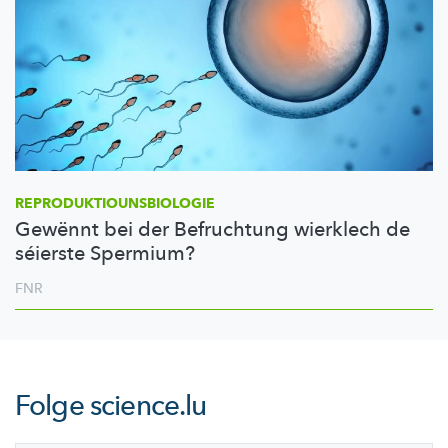
REPRODUKTIOUNSBIOLOGIE
Gewënnt bei der Befruchtung wierklech de
séierste Spermium?
FNR
Folge
science.lu