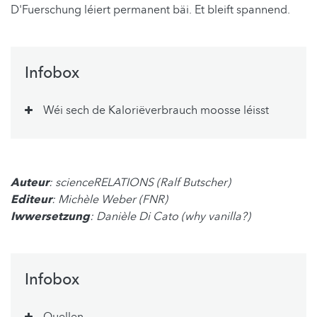
D'Fuerschung léiert permanent bäi. Et bleift spannend.
Infobox
Wéi sech de Kaloriëverbrauch moosse léisst
Auteur
: scienceRELATIONS (Ralf Butscher)
Editeur
: Michèle Weber (FNR)
Iwwersetzung
: Danièle Di Cato (why vanilla?)
Infobox