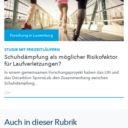
Forschung in Luxemburg
STUDIE MIT FREIZEITLÄUFERN
Schuhdämpfung als möglicher Risikofaktor
für Laufverletzungen?
In einem gemeinsamen
Forschungsprojekt
haben das LIH und
das Decathlon SportsLab den Zusammenhang zwischen
Schuhdämpfung
...
LIH
Auch in dieser Rubrik