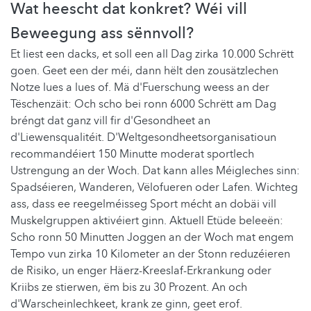
Wat heescht dat konkret? Wéi vill
Beweegung ass sënnvoll?
Et liest een dacks, et soll een all Dag zirka 10.000 Schrëtt
goen. Geet een der méi, dann hëlt den zousätzlechen
Notze lues a lues of. Mä d'Fuerschung weess an der
Tëschenzäit: Och scho bei ronn 6000 Schrëtt am Dag
bréngt dat ganz vill fir d'Gesondheet an
d'Liewensqualitéit. D'Weltgesondheetsorganisatioun
recommandéiert 150 Minutte moderat sportlech
Ustrengung an der Woch. Dat kann alles Méigleches sinn:
Spadséieren, Wanderen, Vëlofueren oder Lafen. Wichteg
ass, dass ee reegelméisseg Sport mécht an dobäi vill
Muskelgruppen aktivéiert ginn. Aktuell Etüde beleeën:
Scho ronn 50 Minutten Joggen an der Woch mat engem
Tempo vun zirka 10 Kilometer an der Stonn reduzéieren
de Risiko, un enger Häerz-Kreeslaf-Erkrankung oder
Kriibs ze stierwen, ëm bis zu 30 Prozent. An och
d'Warscheinlechkeet, krank ze ginn, geet erof.