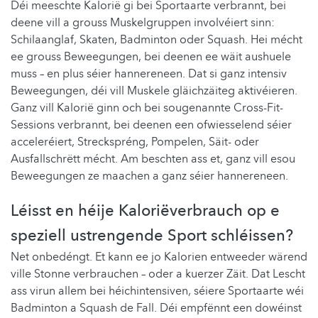
Déi meeschte Kalorië gi bei Sportaarte verbrannt, bei
deene vill a grouss Muskelgruppen involvéiert sinn:
Schilaanglaf, Skaten, Badminton oder Squash. Hei mécht
ee grouss Beweegungen, bei deenen ee wäit aushuele
muss – en plus séier hannereneen. Dat si ganz intensiv
Beweegungen, déi vill Muskele gläichzäiteg aktivéieren.
Ganz vill Kalorië ginn och bei sougenannte Cross-Fit-
Sessions verbrannt, bei deenen een ofwiesselend séier
acceleréiert, Streckspréng, Pompelen, Säit- oder
Ausfallschrëtt mécht. Am beschten ass et, ganz vill esou
Beweegungen ze maachen a ganz séier hannereneen.
Léisst en héije Kaloriëverbrauch op e
speziell ustrengende Sport schléissen?
Net onbedéngt. Et kann ee jo Kalorien entweeder wärend
ville Stonne verbrauchen – oder a kuerzer Zäit. Dat Lescht
ass virun allem bei héichintensiven, séiere Sportaarte wéi
Badminton a Squash de Fall. Déi empfënnt een dowéinst