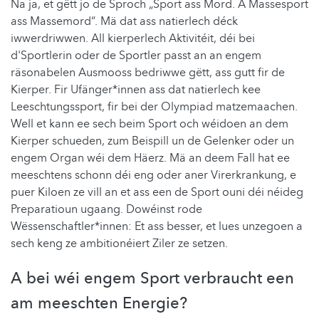
Na ja, et gëtt jo de Sproch „Sport ass Mord. A Massesport
ass Massemord“. Mä dat ass natierlech déck
iwwerdriwwen. All kierperlech Aktivitéit, déi bei
d'Sportlerin oder de Sportler passt an an engem
räsonabelen Ausmooss bedriwwe gëtt, ass gutt fir de
Kierper. Fir Ufänger*innen ass dat natierlech kee
Leeschtungssport, fir bei der Olympiad matzemaachen.
Well et kann ee sech beim Sport och wéidoen an dem
Kierper schueden, zum Beispill un de Gelenker oder un
engem Organ wéi dem Häerz. Mä an deem Fall hat ee
meeschtens schonn déi eng oder aner Virerkrankung, e
puer Kiloen ze vill an et ass een de Sport ouni déi néideg
Preparatioun ugaang. Dowéinst rode
Wëssenschaftler*innen: Et ass besser, et lues unzegoen a
sech keng ze ambitionéiert Ziler ze setzen.
A bei wéi engem Sport verbraucht een
am meeschten Energie?