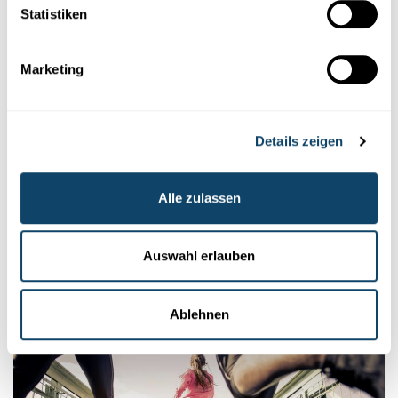
Statistiken
Marketing
Details zeigen
Mr Science
Alle zulassen
MR SCIENCE
Wéi kann ee seng Reaktiounszäit
verbesseren?
Auswahl erlauben
FNR
Ablehnen