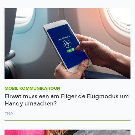
MOBIL
KOMMUNIKATIOUN
Firwat muss een am Fliger de Flugmodus um
Handy umaachen?
FNR