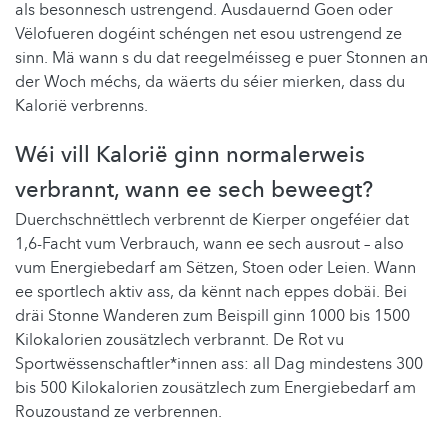
als besonnesch ustrengend. Ausdauernd Goen oder
Vëlofueren dogéint schéngen net esou ustrengend ze
sinn. Mä wann s du dat reegelméisseg e puer Stonnen an
der Woch méchs, da wäerts du séier mierken, dass du
Kalorië verbrenns.
Wéi vill Kalorië ginn normalerweis
verbrannt, wann ee sech beweegt?
Duerchschnëttlech verbrennt de Kierper ongeféier dat
1,6-Facht vum Verbrauch, wann ee sech ausrout – also
vum Energiebedarf am Sëtzen, Stoen oder Leien. Wann
ee sportlech aktiv ass, da kënnt nach eppes dobäi. Bei
dräi Stonne Wanderen zum Beispill ginn 1000 bis 1500
Kilokalorien zousätzlech verbrannt. De Rot vu
Sportwëssenschaftler*innen ass: all Dag mindestens 300
bis 500 Kilokalorien zousätzlech zum Energiebedarf am
Rouzoustand ze verbrennen.