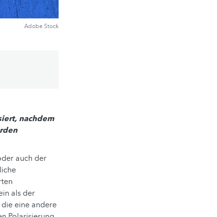
Adobe Stock
siert, nachdem
urden
oder auch der
liche
rten
in als der
 die eine andere
en Polarisierung