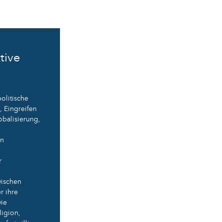
tive
olitische
, Eingreifen
obalisierung,
en
r
wischen
r ihre
wie
ligion,