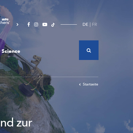
DE
FR
 Science
Startseite
und zur