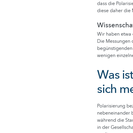
dass die Polaris
diese daher die 
Wissenschaf
Wir haben etwa e
Die Messungen de
begünstigenden o
wenigen einzelne
Was ist
sich m
Polarisierung be
nebeneinander b
während die Stan
in der Gesellsc