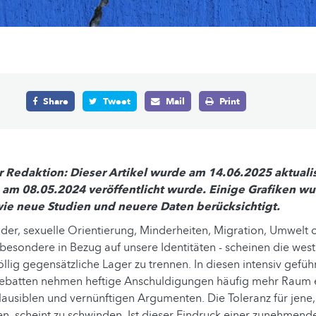
Share
Tweet
Mail
Print
Redaktion: Dieser Artikel wurde am 14.06.2025 aktuali
h am 08.05.2024 veröffentlicht wurde. Einige Grafiken w
owie neue Studien und neuere Daten berücksichtigt.
er, sexuelle Orientierung, Minderheiten, Migration, Umwelt 
besondere in Bezug auf unsere Identitäten - scheinen die west
öllig gegensätzliche Lager zu trennen. In diesen intensiv gefüh
ebatten nehmen heftige Anschuldigungen häufig mehr Raum e
ausiblen und vernünftigen Argumenten. Die Toleranz für jene,
n, scheint zu schwinden. Ist dieser Eindruck einer zunehmend