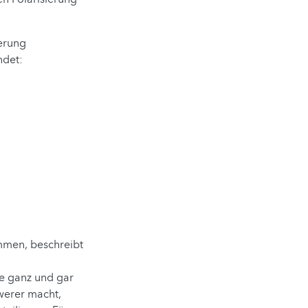
erung
ndet:
ommen, beschreibt
ie ganz und gar
hwerer macht,