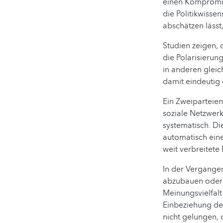
einen Kompromiss
die Politikwissen
abschätzen lässt,
Studien zeigen, 
die Polarisierun
in anderen gleic
damit eindeutig 
Ein Zweiparteien
soziale Netzwerk
systematisch. Di
automatisch eine 
weit verbreitete
In der Vergange
abzubauen oder 
Meinungsvielfal
Einbeziehung der
nicht gelungen, 