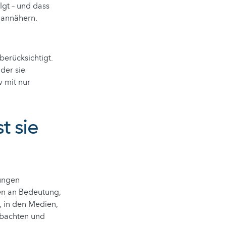
lgt – und dass
r annähern.
berücksichtigt.
der sie
v mit nur
t sie
nungen
en an Bedeutung,
, in den Medien,
obachten und