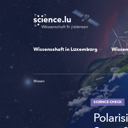
Skip
to
main
content
Wissenschaft in Luxemburg
Wissen
Wissen
SCIENCE CHECK
Polaris