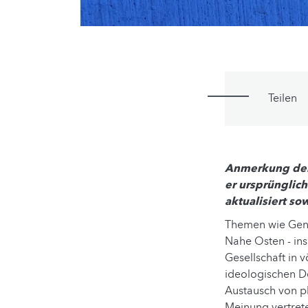
Teilen
Anmerkung der 
er ursprünglic
aktualisiert s
Themen wie Gend
Nahe Osten - ins
Gesellschaft in v
ideologischen D
Austausch von pl
Meinung vertrete