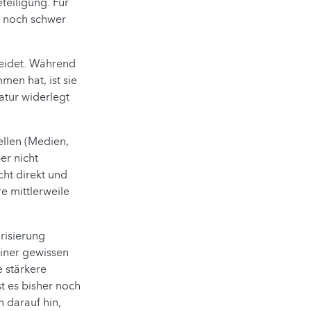
teiligung. Für
er noch schwer
heidet. Während
men hat, ist sie
atur widerlegt
ellen (Medien,
er nicht
cht direkt und
re mittlerweile
risierung
iner gewissen
 stärkere
t es bisher noch
h darauf hin,