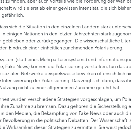
 zu finden, aber auch Vorteile wie die Förderung der Wahlbe
schaft wird sie erst ab einer gewissen Intensität, die sich bish
 gefährlich.
dass sich die Situation in den einzelnen Ländern stark untersc
g in einigen Nationen in den letzten Jahrzehnten stark zugenom
h geblieben oder zurückgegangen. Die wissenschaftliche Liter
den Eindruck einer einheitlich zunehmenden Polarisierung.
system (statt eines Mehrparteiensystems) und Informationsqu
e, Fake News) können die Polarisierung verstärken, tun das ab
e sozialen Netzwerke beispielsweise bewirken offensichtlich ni
Intensivierung der Polarisierung. Das zeigt sich darin, dass ih
 Nutzung nicht zu einer allgemeinen Zunahme geführt hat.
nheit wurden verschiedene Strategien vorgeschlagen, um Pola
ihre Zunahme zu bremsen. Dazu gehören die Sicherstellung e
t in den Medien, die Bekämpfung von Fake News oder auch die
 Bevölkerung in die politischen Debatten. Der Wissenschaft is
die Wirksamkeit dieser Strategien zu ermitteln. Sie weist jedoc