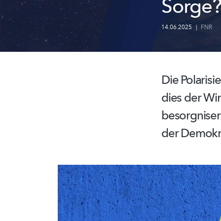
Sorge
14.06.2025
|
FNR
Die Polarisi
dies der Wi
besorgniser
der Demokr