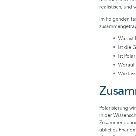
realistisch, und 
Im Folgenden fa
zusammengetrage
Was ist 
Ist die 
Ist Pola
Worauf l
Wie läss
Zusam
Polarisierung wi
in der Wissensc
Zusammengehörig
übliches Phänome