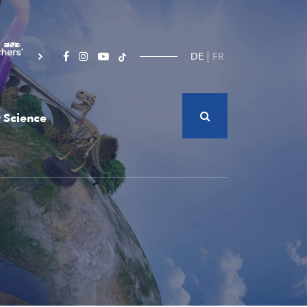
DE
FR
 Science