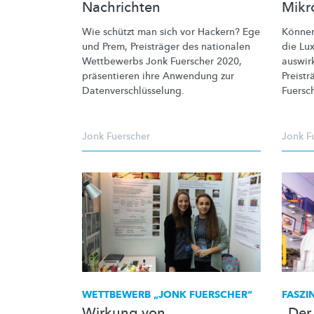
Nachrichten
Mikr
Wie schützt man sich vor Hackern? Ege
Können
und Prem, Preisträger des nationalen
die Lu
Wettbewerbs Jonk Fuerscher 2020,
auswir
präsentieren ihre Anwendung zur
Preistr
Datenverschlüsselung.
Fuersch
Jonk Fuerscher
Jonk F
WETTBEWERB „JONK FUERSCHER“
FASZI
Wirkung von
„Der