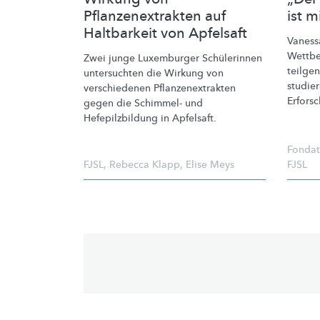
Pflanzenextrakten auf
ist m
Haltbarkeit von Apfelsaft
Vaness
Wettbe
Zwei junge Luxemburger Schülerinnen
teilge
untersuchten die Wirkung von
studier
verschiedenen
Pflanzenextrakten
Erfors
gegen die Schimmel- und
Hefepilzbildung
in Apfelsaft.
Fondat
FJSL
,
Rebecca Klapp
,
Elise Meys
FJSL
Pagination