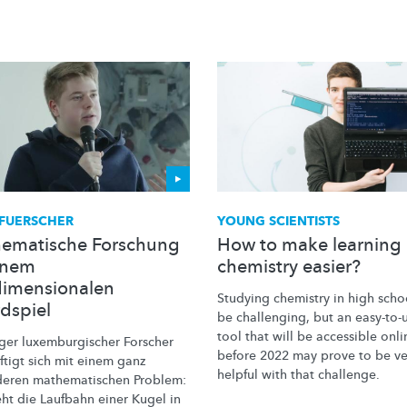
FUERSCHER
YOUNG SCIENTISTS
ematische Forschung
How to make learning
inem
chemistry easier?
dimensionalen
Studying chemistry in high scho
rdspiel
be challenging, but an easy-to-
tool that will be accessible onli
nger
luxemburgischer
Forscher
before 2022 may prove to be ve
ftigt sich mit einem ganz
helpful with that challenge.
deren
mathematischen
Problem:
eht die Laufbahn einer Kugel in