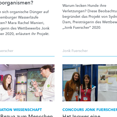
oorganismen?
Warum lecken Hunde ihre
Verletzungen? Diese Beobacht
 sich organische Dünger auf
begründet das Projekt von Syd
xemburger Wasserläufe
Dam,
Preisträgerin
des Wettbew
ken? Mara Rachel Manieri,
„Jonk Fuerscher“ 2020.
ägerin
des Wettbewerbs Jonk
er 2020, erläutert ihr Projekt.
uerscher
Jonk Fuerscher
NATION WISSENSCHAFT
CONCOURS JONK FUERSCHER
 Bezug zum Menschen
Hat Ingwer eine