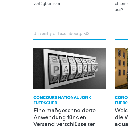
verfügbar sein.
einem
aus?
University of Luxembourg
,
FJSL
CONCOURS NATIONAL JONK
CONCO
FUERSCHER
FUER
Eine maßgeschneiderte
Welc
Anwendung für den
die 
Versand verschlüsselter
aqua