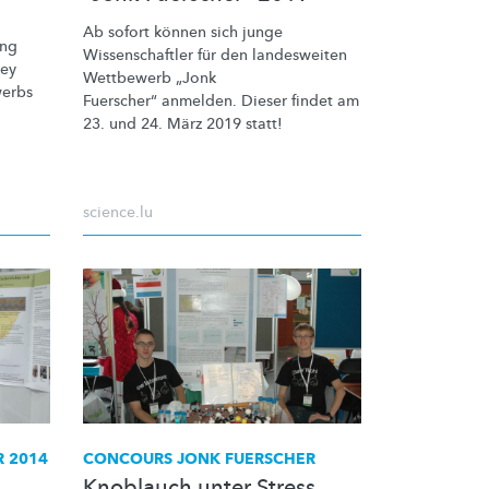
Ab sofort können sich junge
ung
Wissenschaftler
für den landesweiten
ney
Wettbewerb „Jonk
erbs
Fuerscher“ anmelden.
Dieser findet am
23. und 24. März 2019 statt!
science.lu
 2014
CONCOURS JONK FUERSCHER
Knoblauch unter Stress