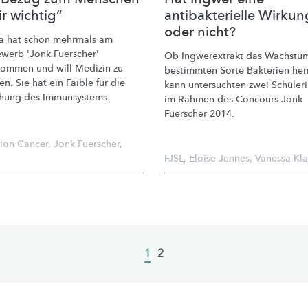
ir wichtig“
antibakterielle Wirkun
oder nicht?
a hat schon mehrmals am
werb 'Jonk Fuerscher'
Ob Ingwerextrakt das Wachstum
nommen und will Medizin zu
bestimmten Sorte Bakterien h
en. Sie hat ein Faible für die
kann untersuchten zwei Schüler
chung des
Immunsystems.
im Rahmen des Concours Jonk
Fuerscher 2014.
ion Cancer
,
Jonk Fuerscher
,
FJSL
,
Eloïse Jennes
,
Vanessa Kl
Current
1
Page
2
page