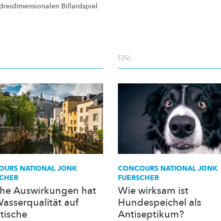
dreidimensionalen
Billardspiel
FJSL
URS NATIONAL JONK
CONCOURS NATIONAL JONK
SCHER
FUERSCHER
he Auswirkungen hat
Wie wirksam ist
Wasserqualität auf
Hundespeichel als
tische
Antiseptikum?