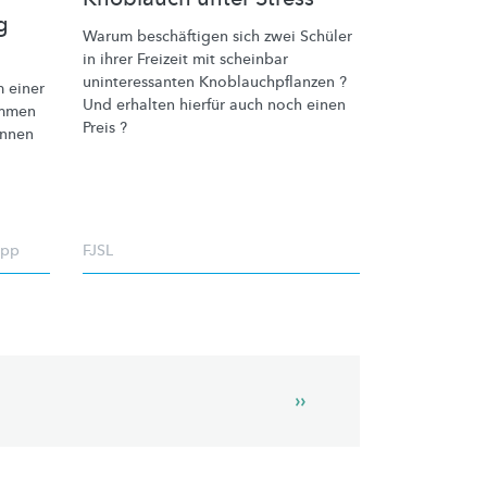
g
Warum beschäftigen sich zwei Schüler
in ihrer Freizeit mit scheinbar
uninteressanten
Knoblauchpflanzen
?
 einer
Und erhalten hierfür auch noch einen
emmen
Preis ?
innen
app
FJSL
Next
››
page