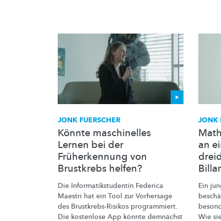
JONK FUERSCHER
JONK 
Könnte maschinelles
Math
Lernen bei der
an e
Früherkennung von
drei
Brustkrebs helfen?
Billa
Die
Informatikstudentin
Federica
Ein ju
Maestri hat ein Tool zur Vorhersage
beschä
des
Brustkrebs-Risikos
programmiert.
beson
Die kostenlose App könnte demnächst
Wie si