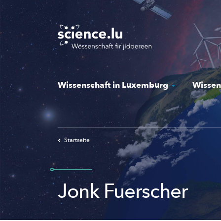
Skip
to
main
content
Wissenschaft in Luxemburg
Wissen
Startseite
Jonk Fuerscher